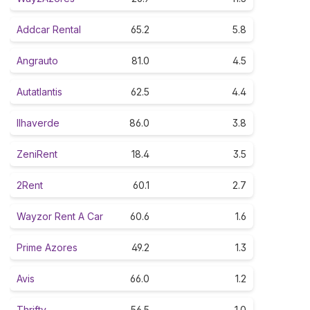
Addcar Rental
65.2
5.8
Angrauto
81.0
4.5
Autatlantis
62.5
4.4
Ilhaverde
86.0
3.8
ZeniRent
18.4
3.5
2Rent
60.1
2.7
Wayzor Rent A Car
60.6
1.6
Prime Azores
49.2
1.3
Avis
66.0
1.2
Thrifty
56.5
1.0