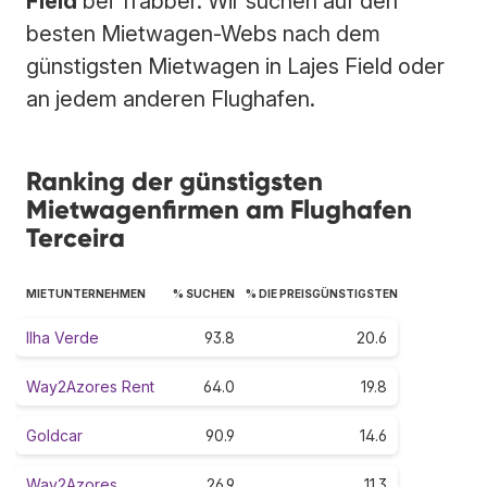
Field
bei Trabber. Wir suchen auf den
besten Mietwagen-Webs nach dem
günstigsten Mietwagen in Lajes Field oder
an jedem anderen Flughafen.
Ranking der günstigsten
Mietwagenfirmen am Flughafen
Terceira
MIETUNTERNEHMEN
% SUCHEN
% DIE PREISGÜNSTIGSTEN
Ilha Verde
93.8
20.6
Way2Azores Rent
64.0
19.8
Goldcar
90.9
14.6
Way2Azores
26.9
11.3