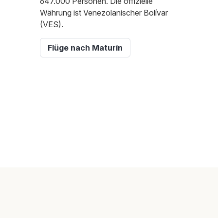
647.000 Personen. Die offizielle
Währung ist Venezolanischer Bolívar
(VES).
Flüge nach Maturín