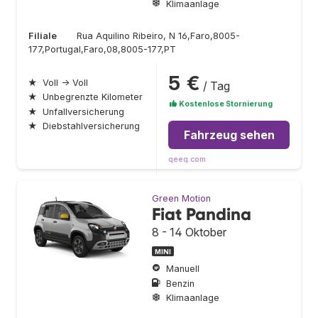
Klimaanlage
Filiale
Rua Aquilino Ribeiro, N 16,Faro,8005-
177,Portugal,Faro,08,8005-177,PT
5 €
★
Voll → Voll
/ Tag
★
Unbegrenzte Kilometer
Kostenlose Stornierung
★
Unfallversicherung
★
Diebstahlversicherung
Fahrzeug sehen
qeeq.com
Green Motion
Fiat Pandina
8 - 14 Oktober
MINI
Manuell
Benzin
Klimaanlage