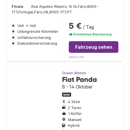
Filiale
Rua Aquilino Ribeiro, N 16,Faro,8005-
177,Portugal,Faro,08,8005-177,PT
5 €
★
Voll → Voll
/ Tag
★
Unbegrenzte Kilometer
Kostenlose Stornierung
★
Unfallversicherung
★
Diebstahlversicherung
Fahrzeug sehen
qeeq.com
Green Motion
Fiat Panda
8 - 14 Oktober
MINI
4 Sitze
2 Türen
1 Koffer
Manuell
Hybrid