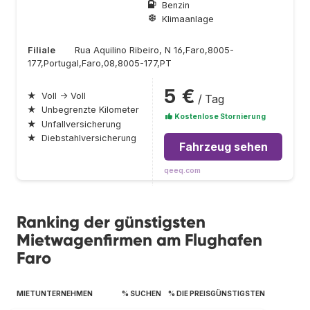
Benzin
Klimaanlage
Filiale
Rua Aquilino Ribeiro, N 16,Faro,8005-
177,Portugal,Faro,08,8005-177,PT
5 €
★
Voll → Voll
/ Tag
★
Unbegrenzte Kilometer
Kostenlose Stornierung
★
Unfallversicherung
★
Diebstahlversicherung
Fahrzeug sehen
qeeq.com
Ranking der günstigsten
Mietwagenfirmen am Flughafen
Faro
MIETUNTERNEHMEN
% SUCHEN
% DIE PREISGÜNSTIGSTEN