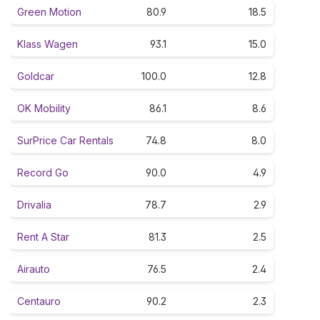
Green Motion
80.9
18.5
Klass Wagen
93.1
15.0
Goldcar
100.0
12.8
OK Mobility
86.1
8.6
SurPrice Car Rentals
74.8
8.0
Record Go
90.0
4.9
Drivalia
78.7
2.9
Rent A Star
81.3
2.5
Airauto
76.5
2.4
Centauro
90.2
2.3