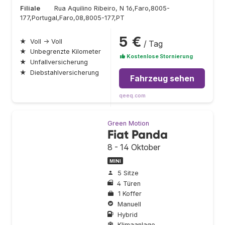
Filiale
Rua Aquilino Ribeiro, N 16,Faro,8005-
177,Portugal,Faro,08,8005-177,PT
5 €
★
Voll → Voll
/ Tag
★
Unbegrenzte Kilometer
Kostenlose Stornierung
★
Unfallversicherung
★
Diebstahlversicherung
Fahrzeug sehen
qeeq.com
Green Motion
Fiat Panda
8 - 14 Oktober
MINI
5 Sitze
4 Türen
1 Koffer
Manuell
Hybrid
Klimaanlage