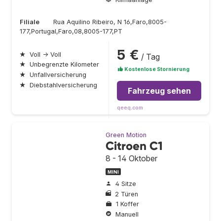
Filiale
Rua Aquilino Ribeiro, N 16,Faro,8005-
177,Portugal,Faro,08,8005-177,PT
5 €
★
Voll → Voll
/ Tag
★
Unbegrenzte Kilometer
Kostenlose Stornierung
★
Unfallversicherung
★
Diebstahlversicherung
Fahrzeug sehen
qeeq.com
Green Motion
Citroen C1
8 - 14 Oktober
MINI
4 Sitze
2 Türen
1 Koffer
Manuell