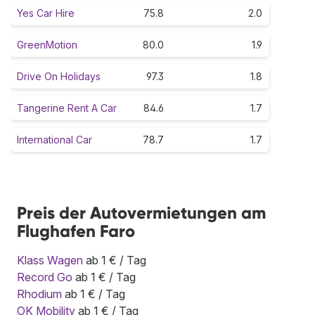
Yes Car Hire
75.8
2.0
GreenMotion
80.0
1.9
Drive On Holidays
97.3
1.8
Tangerine Rent A Car
84.6
1.7
International Car
78.7
1.7
Preis der Autovermietungen am
Flughafen Faro
Klass Wagen
ab 1 € / Tag
Record Go
ab 1 € / Tag
Rhodium
ab 1 € / Tag
OK Mobility
ab 1 € / Tag