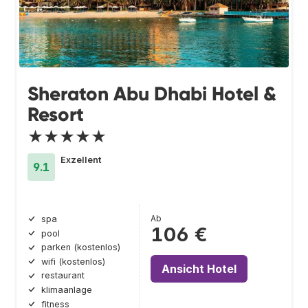
Sheraton Abu Dhabi Hotel &
Resort
★★★★★
Exzellent
9.1
Ab
spa
106 €
pool
parken (kostenlos)
wifi (kostenlos)
Ansicht Hotel
restaurant
klimaanlage
fitness