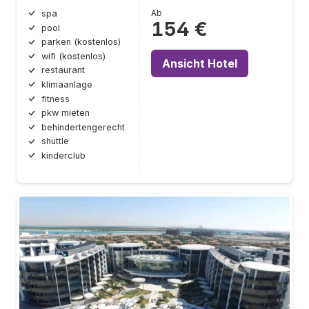
Ab
spa
154 €
pool
parken (kostenlos)
wifi (kostenlos)
Ansicht Hotel
restaurant
klimaanlage
fitness
pkw mieten
behindertengerecht
shuttle
kinderclub