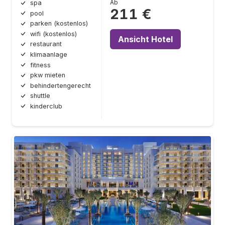
Ab
spa
211 €
pool
parken (kostenlos)
wifi (kostenlos)
Ansicht Hotel
restaurant
klimaanlage
fitness
pkw mieten
behindertengerecht
shuttle
kinderclub