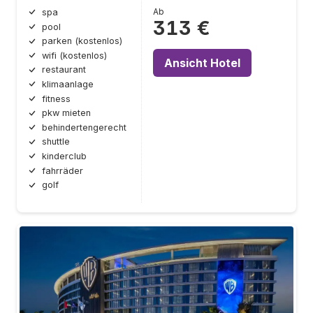
Ab
spa
313 €
pool
parken (kostenlos)
wifi (kostenlos)
Ansicht Hotel
restaurant
klimaanlage
fitness
pkw mieten
behindertengerecht
shuttle
kinderclub
fahrräder
golf