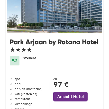
Park Arjaan by Rotana Hotel
★★★★
Exzellent
9.2
Ab
spa
97 €
pool
parken (kostenlos)
wifi (kostenlos)
Ansicht Hotel
restaurant
klimaanlage