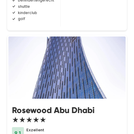
behindertengerecht
shuttle
kinderclub
golf
Rosewood Abu Dhabi
★★★★★
Exzellent
9.1