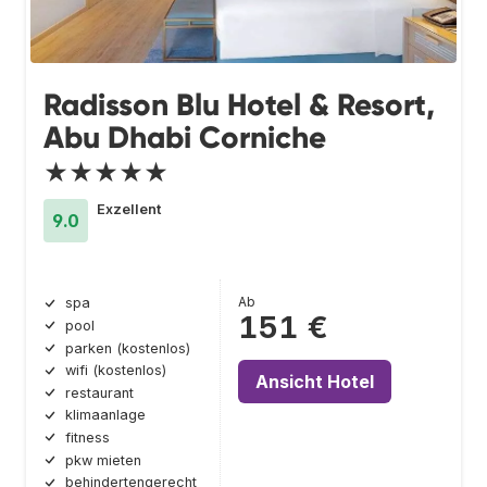
Radisson Blu Hotel & Resort,
Abu Dhabi Corniche
★★★★★
Exzellent
9.0
Ab
spa
151 €
pool
parken (kostenlos)
wifi (kostenlos)
Ansicht Hotel
restaurant
klimaanlage
fitness
pkw mieten
behindertengerecht