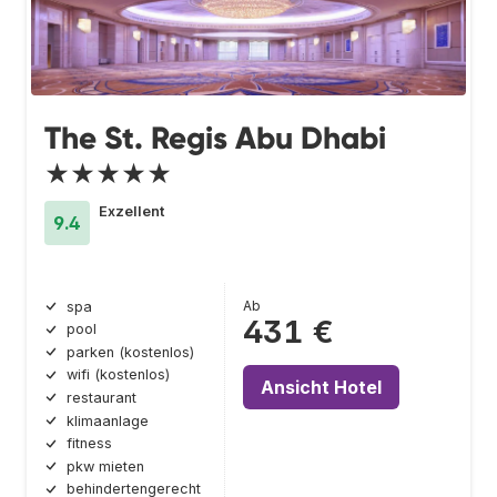
The St. Regis Abu Dhabi
★★★★★
Exzellent
9.4
Ab
spa
431 €
pool
parken (kostenlos)
wifi (kostenlos)
Ansicht Hotel
restaurant
klimaanlage
fitness
pkw mieten
behindertengerecht