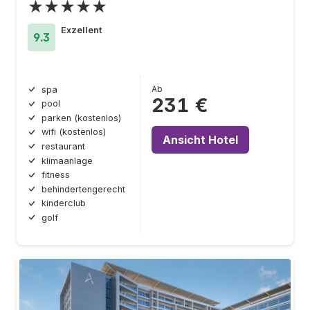
★★★★★
Exzellent
9.3
Ab
spa
231 €
pool
parken (kostenlos)
wifi (kostenlos)
Ansicht Hotel
restaurant
klimaanlage
fitness
behindertengerecht
kinderclub
golf