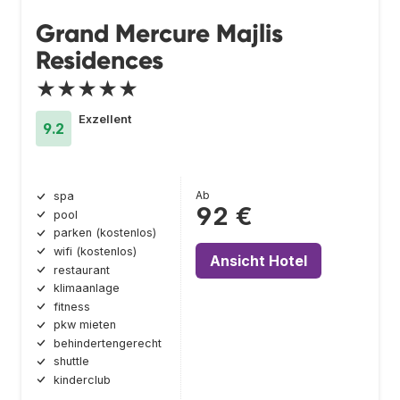
Grand Mercure Majlis
Residences
★★★★★
Exzellent
9.2
Ab
spa
92 €
pool
parken (kostenlos)
wifi (kostenlos)
Ansicht Hotel
restaurant
klimaanlage
fitness
pkw mieten
behindertengerecht
shuttle
kinderclub