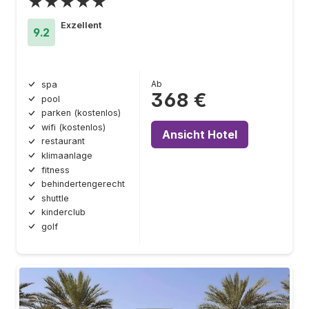
★★★★★
Exzellent
9.2
Ab
spa
368 €
pool
parken (kostenlos)
wifi (kostenlos)
Ansicht Hotel
restaurant
klimaanlage
fitness
behindertengerecht
shuttle
kinderclub
golf