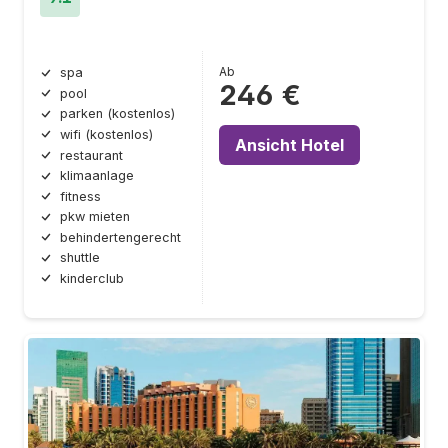
Ab
spa
246 €
pool
parken (kostenlos)
wifi (kostenlos)
Ansicht Hotel
restaurant
klimaanlage
fitness
pkw mieten
behindertengerecht
shuttle
kinderclub