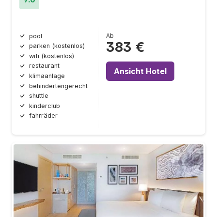
Ab
pool
383 €
parken (kostenlos)
wifi (kostenlos)
restaurant
Ansicht Hotel
klimaanlage
behindertengerecht
shuttle
kinderclub
fahrräder