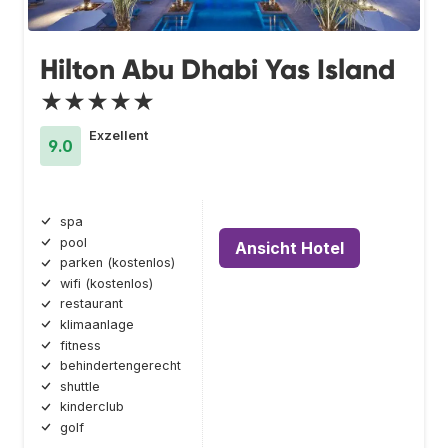
Hilton Abu Dhabi Yas Island
★★★★★
Exzellent
9.0
spa
pool
Ansicht Hotel
parken (kostenlos)
wifi (kostenlos)
restaurant
klimaanlage
fitness
behindertengerecht
shuttle
kinderclub
golf