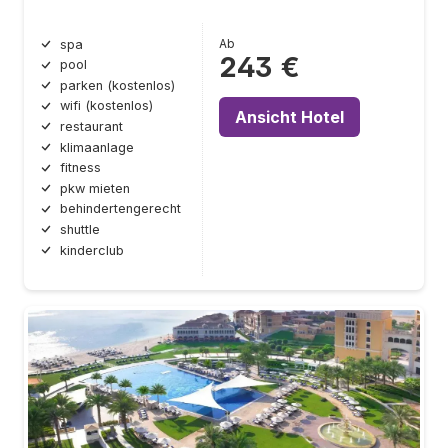
Ab
spa
243 €
pool
parken (kostenlos)
wifi (kostenlos)
Ansicht Hotel
restaurant
klimaanlage
fitness
pkw mieten
behindertengerecht
shuttle
kinderclub