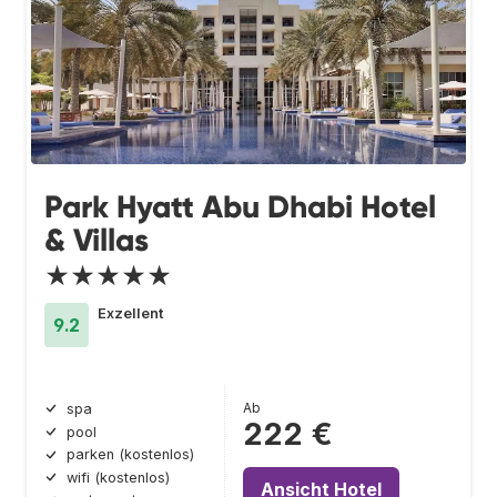
Park Hyatt Abu Dhabi Hotel
& Villas
★★★★★
Exzellent
9.2
Ab
spa
222 €
pool
parken (kostenlos)
wifi (kostenlos)
Ansicht Hotel