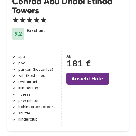
Conrad Abu Dhabi Etihad
Towers
★★★★★
Exzellent
9.2
Ab
spa
181 €
pool
parken (kostenlos)
wifi (kostenlos)
Ansicht Hotel
restaurant
klimaanlage
fitness
pkw mieten
behindertengerecht
shuttle
kinderclub