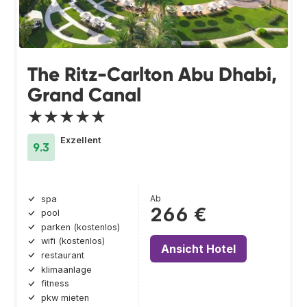
The Ritz-Carlton Abu Dhabi,
Grand Canal
★★★★★
Exzellent
9.3
Ab
spa
266 €
pool
parken (kostenlos)
wifi (kostenlos)
Ansicht Hotel
restaurant
klimaanlage
fitness
pkw mieten