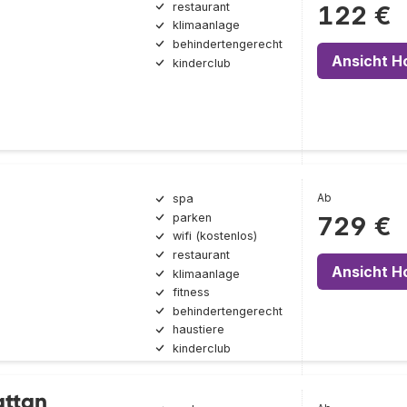
restaurant
122 €
klimaanlage
behindertengerecht
Ansicht H
kinderclub
Ab
spa
parken
729 €
wifi (kostenlos)
restaurant
Ansicht H
klimaanlage
fitness
behindertengerecht
haustiere
kinderclub
ttan