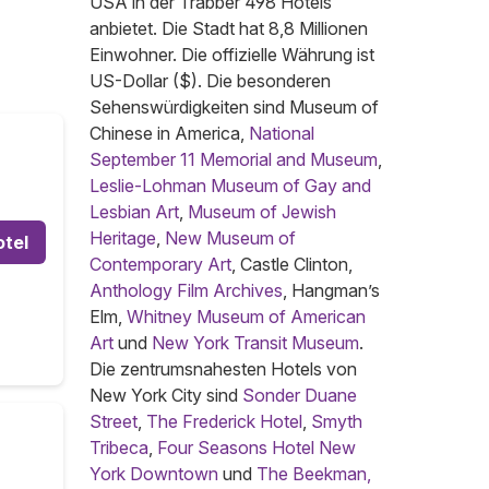
USA in der Trabber 498 Hotels
anbietet. Die Stadt hat 8,8 Millionen
Einwohner. Die offizielle Währung ist
US-Dollar ($). Die besonderen
Sehenswürdigkeiten sind Museum of
Chinese in America,
National
September 11 Memorial and Museum
,
Leslie-Lohman Museum of Gay and
Lesbian Art
,
Museum of Jewish
Heritage
,
New Museum of
otel
Contemporary Art
, Castle Clinton,
Anthology Film Archives
, Hangman’s
Elm,
Whitney Museum of American
Art
und
New York Transit Museum
.
Die zentrumsnahesten Hotels von
New York City sind
Sonder Duane
Street
,
The Frederick Hotel
,
Smyth
Tribeca
,
Four Seasons Hotel New
York Downtown
und
The Beekman,