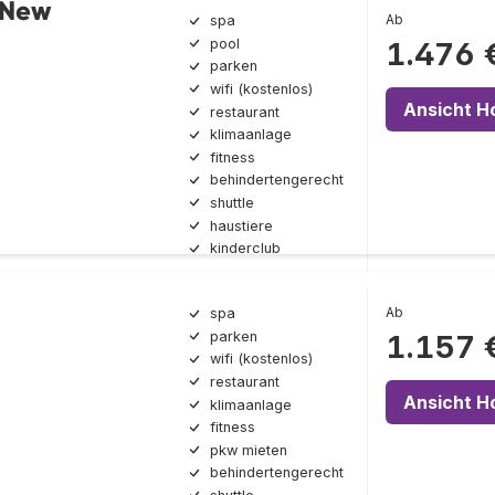
 New
Ab
spa
pool
1.476 
parken
wifi (kostenlos)
Ansicht H
restaurant
klimaanlage
fitness
behindertengerecht
shuttle
haustiere
kinderclub
Ab
spa
parken
1.157 
wifi (kostenlos)
restaurant
Ansicht H
klimaanlage
fitness
pkw mieten
behindertengerecht