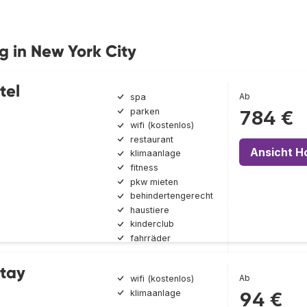
g in New York City
tel
Ab
spa
parken
784 €
wifi (kostenlos)
restaurant
Ansicht H
klimaanlage
fitness
pkw mieten
behindertengerecht
haustiere
kinderclub
fahrräder
Stay
Ab
wifi (kostenlos)
klimaanlage
94 €