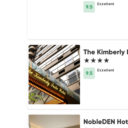
Exzellent
9.5
The Kimberly 
★★★★
Exzellent
9.5
NobleDEN Hot