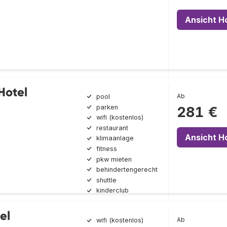
Ansicht H
Hotel
Ab
pool
parken
281 €
wifi (kostenlos)
restaurant
Ansicht H
klimaanlage
fitness
pkw mieten
behindertengerecht
shuttle
kinderclub
el
Ab
wifi (kostenlos)