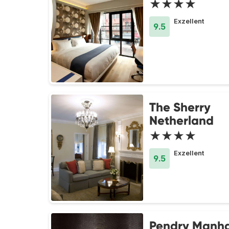
★★★★
Exzellent
9.5
The Sherry
Netherland
★★★★
Exzellent
9.5
Pendry Manha