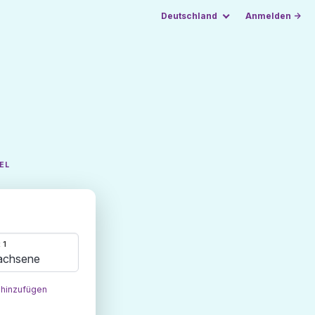
Deutschland
Anmelden →
EL
 1
achsene
 hinzufügen