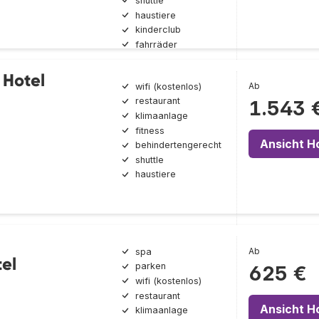
shuttle
haustiere
kinderclub
fahrräder
 Hotel
Ab
wifi (kostenlos)
restaurant
1.543 
klimaanlage
fitness
Ansicht H
behindertengerecht
shuttle
haustiere
Ab
spa
el
parken
625 €
wifi (kostenlos)
restaurant
Ansicht H
klimaanlage