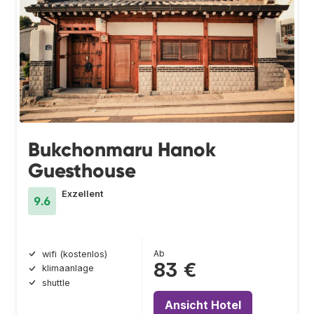
Bukchonmaru Hanok
Guesthouse
Exzellent
9.6
Ab
wifi (kostenlos)
83 €
klimaanlage
shuttle
Ansicht Hotel