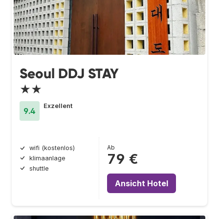
Seoul DDJ STAY
★★
Exzellent
9.4
Ab
wifi (kostenlos)
79 €
klimaanlage
shuttle
Ansicht Hotel