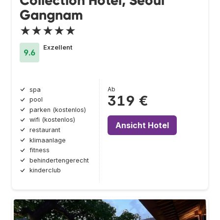
Collection Hotel, Seoul
Gangnam
★★★★★
Exzellent
9.6
Ab
spa
319 €
pool
parken (kostenlos)
wifi (kostenlos)
Ansicht Hotel
restaurant
klimaanlage
fitness
behindertengerecht
kinderclub