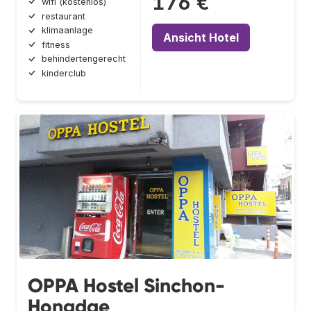
176 €
wifi (kostenlos)
restaurant
klimaanlage
Ansicht Hotel
fitness
behindertengerecht
kinderclub
OPPA Hostel Sinchon-
Hongdae