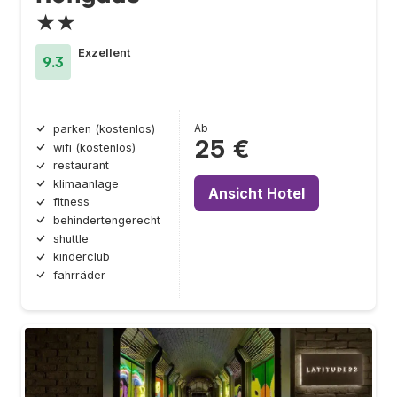
★★
Exzellent
9.3
Ab
parken (kostenlos)
25 €
wifi (kostenlos)
restaurant
klimaanlage
Ansicht Hotel
fitness
behindertengerecht
shuttle
kinderclub
fahrräder