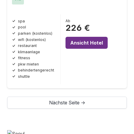
Ab
spa
226 €
pool
parken (kostenlos)
wifi (kostenlos)
Ansicht Hotel
restaurant
klimaanlage
fitness
pkw mieten
behindertengerecht
shuttle
Nächste Seite →