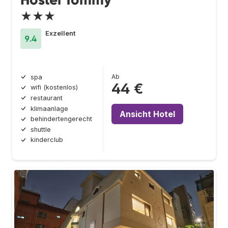
★★★
Exzellent
9.4
Ab
spa
44 €
wifi (kostenlos)
restaurant
klimaanlage
Ansicht Hotel
behindertengerecht
shuttle
kinderclub