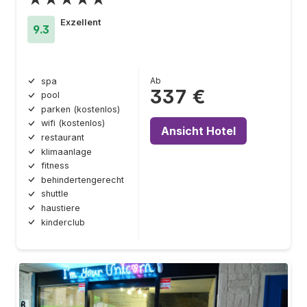
Exzellent
9.3
Ab
spa
337 €
pool
parken (kostenlos)
wifi (kostenlos)
Ansicht Hotel
restaurant
klimaanlage
fitness
behindertengerecht
shuttle
haustiere
kinderclub