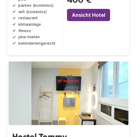
parken (kostenlos)
wifi (kostenlos)
Ansicht Hotel
restaurant
klimaanlage
fitness
pkw mieten
behindertengerecht
Hostel Tommy