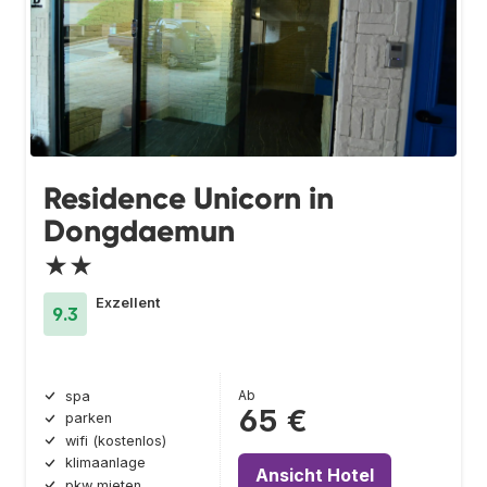
Residence Unicorn in
Dongdaemun
★★
Exzellent
9.3
Ab
spa
65 €
parken
wifi (kostenlos)
klimaanlage
Ansicht Hotel
pkw mieten