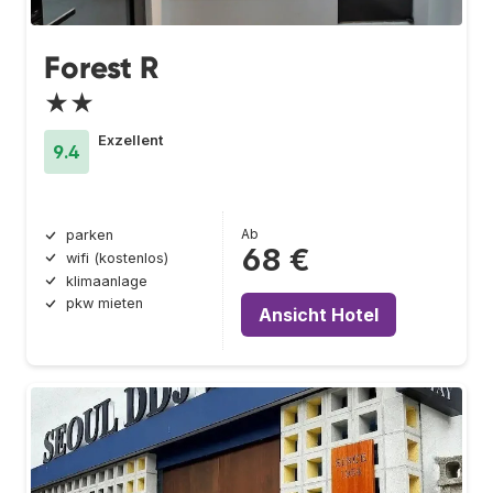
Forest R
★★
Exzellent
9.4
Ab
parken
68 €
wifi (kostenlos)
klimaanlage
pkw mieten
Ansicht Hotel