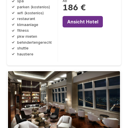
Ab
spa
186 €
parken (kostenlos)
wifi (kostenlos)
restaurant
Ansicht Hotel
klimaanlage
fitness
pkw mieten
behindertengerecht
shuttle
haustiere