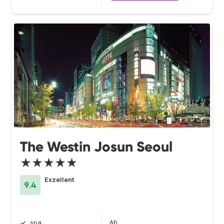
The Westin Josun Seoul
★★★★★
Exzellent
9.4
Ab
spa