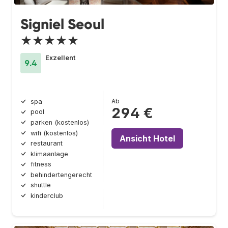
Signiel Seoul
★★★★★
Exzellent
9.4
Ab
spa
294 €
pool
parken (kostenlos)
wifi (kostenlos)
Ansicht Hotel
restaurant
klimaanlage
fitness
behindertengerecht
shuttle
kinderclub