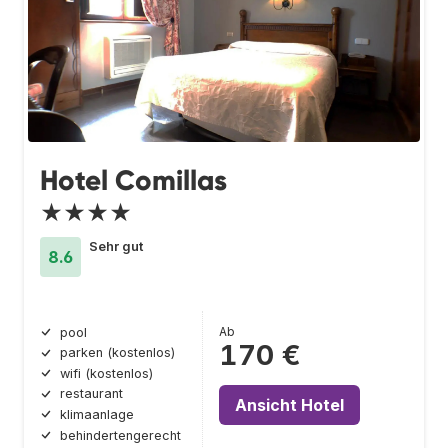
Hotel Comillas
★★★★
Sehr gut
8.6
Ab
pool
170 €
parken (kostenlos)
wifi (kostenlos)
restaurant
Ansicht Hotel
klimaanlage
behindertengerecht