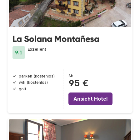
La Solana Montañesa
Exzellent
9.1
Ab
parken (kostenlos)
95 €
wifi (kostenlos)
golf
Ansicht Hotel