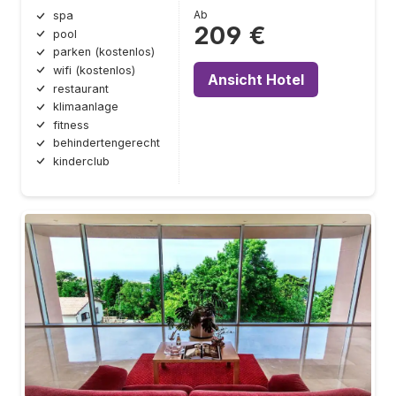
Ab
spa
209 €
pool
parken (kostenlos)
wifi (kostenlos)
Ansicht Hotel
restaurant
klimaanlage
fitness
behindertengerecht
kinderclub