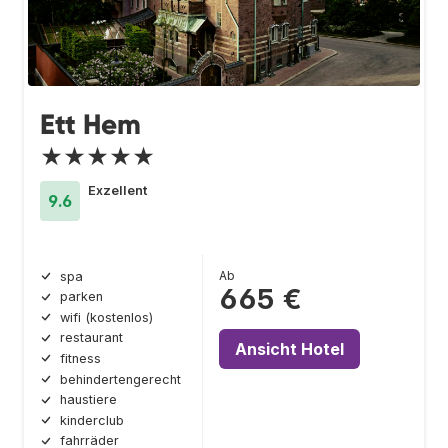
Ett Hem
★★★★★
Exzellent
9.6
Ab
spa
665 €
parken
wifi (kostenlos)
restaurant
Ansicht Hotel
fitness
behindertengerecht
haustiere
kinderclub
fahrräder