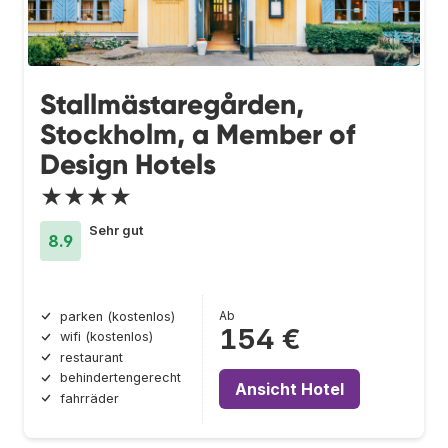
Stallmästaregården,
Stockholm, a Member of
Design Hotels
★★★★
Sehr gut
8.9
Ab
parken (kostenlos)
154 €
wifi (kostenlos)
restaurant
behindertengerecht
Ansicht Hotel
fahrräder