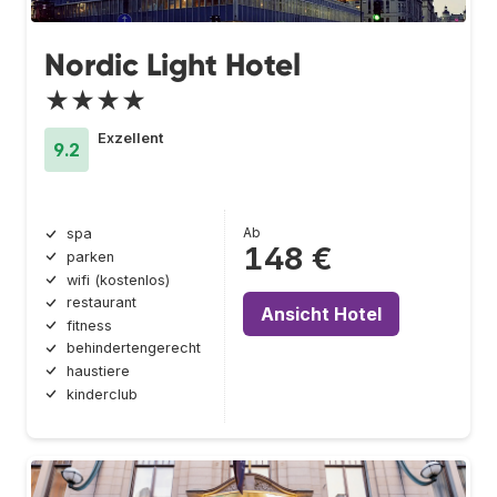
Nordic Light Hotel
★★★★
Exzellent
9.2
Ab
spa
148 €
parken
wifi (kostenlos)
restaurant
Ansicht Hotel
fitness
behindertengerecht
haustiere
kinderclub