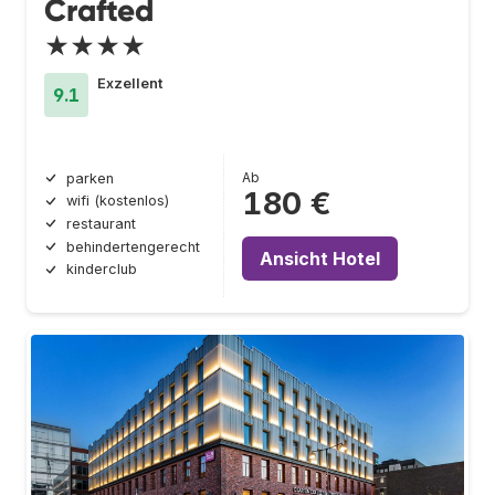
Crafted
★★★★
Exzellent
9.1
Ab
parken
180 €
wifi (kostenlos)
restaurant
behindertengerecht
Ansicht Hotel
kinderclub