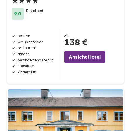
★★★★
Exzellent
9.0
Ab
parken
138 €
wifi (kostenlos)
restaurant
fitness
Ansicht Hotel
behindertengerecht
haustiere
kinderclub