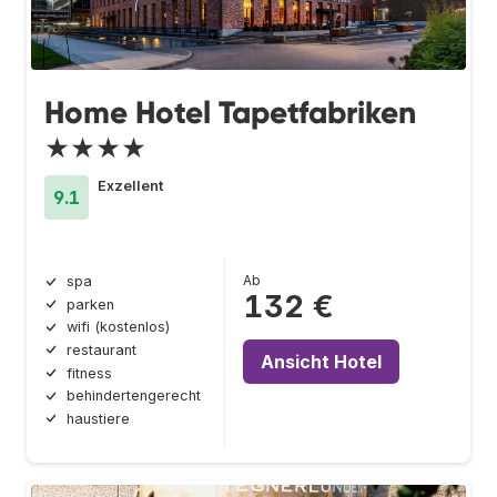
Home Hotel Tapetfabriken
★★★★
Exzellent
9.1
Ab
spa
132 €
parken
wifi (kostenlos)
restaurant
Ansicht Hotel
fitness
behindertengerecht
haustiere