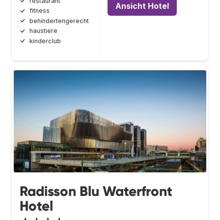
restaurant
Ansicht Hotel
fitness
behindertengerecht
haustiere
kinderclub
Radisson Blu Waterfront
Hotel