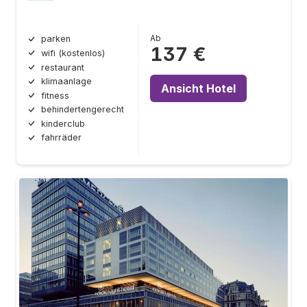
Ab
parken
137 €
wifi (kostenlos)
restaurant
klimaanlage
Ansicht Hotel
fitness
behindertengerecht
kinderclub
fahrräder