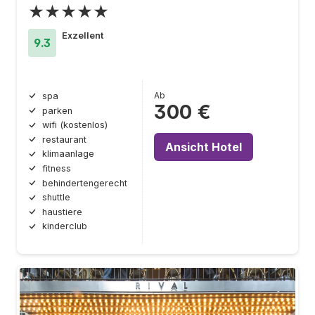
★★★★★
Exzellent
9.3
Ab
spa
300 €
parken
wifi (kostenlos)
restaurant
Ansicht Hotel
klimaanlage
fitness
behindertengerecht
shuttle
haustiere
kinderclub