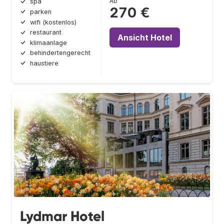
Ab
spa
270 €
parken
wifi (kostenlos)
restaurant
Ansicht Hotel
klimaanlage
behindertengerecht
haustiere
Lydmar Hotel