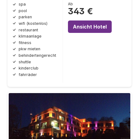
Ab
spa
343 €
pool
parken
wifi (kostenlos)
Ansicht Hotel
restaurant
klimaanlage
fitness
pkw mieten
behindertengerecht
shuttle
kinderclub
fahrräder