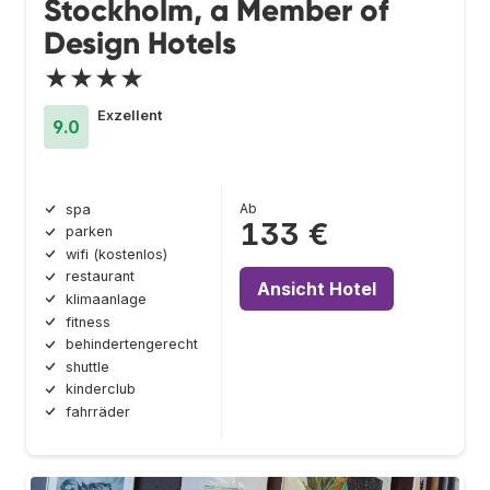
Stockholm, a Member of
Design Hotels
★★★★
Exzellent
9.0
Ab
spa
133 €
parken
wifi (kostenlos)
restaurant
Ansicht Hotel
klimaanlage
fitness
behindertengerecht
shuttle
kinderclub
fahrräder