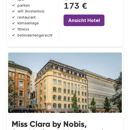
173 €
parken
wifi (kostenlos)
restaurant
Ansicht Hotel
klimaanlage
fitness
behindertengerecht
Miss Clara by Nobis,