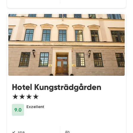
Hotel Kungsträdgården
★★★★
Exzellent
9.0
Ab
spa