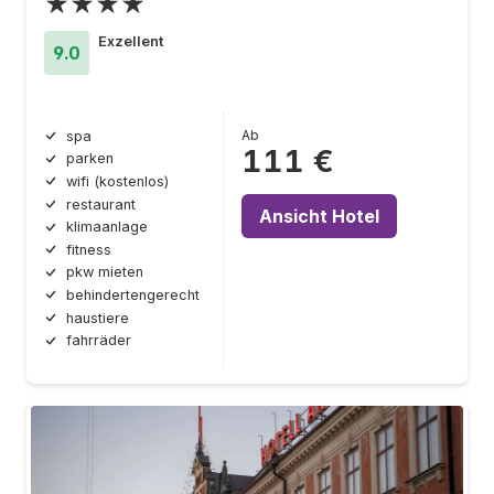
★★★★
Exzellent
9.0
Ab
spa
111 €
parken
wifi (kostenlos)
restaurant
Ansicht Hotel
klimaanlage
fitness
pkw mieten
behindertengerecht
haustiere
fahrräder