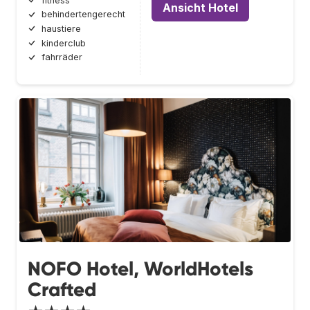
fitness
Ansicht Hotel
behindertengerecht
haustiere
kinderclub
fahrräder
NOFO Hotel, WorldHotels
Crafted