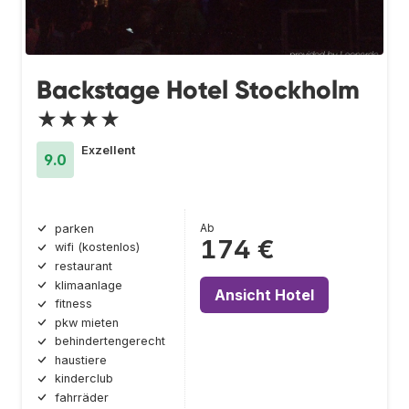
Backstage Hotel Stockholm
★★★★
Exzellent
9.0
Ab
parken
174 €
wifi (kostenlos)
restaurant
klimaanlage
Ansicht Hotel
fitness
pkw mieten
behindertengerecht
haustiere
kinderclub
fahrräder