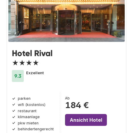
Hotel Rival
★★★★
Exzellent
9.3
Ab
parken
184 €
wifi (kostenlos)
restaurant
klimaanlage
Ansicht Hotel
pkw mieten
behindertengerecht