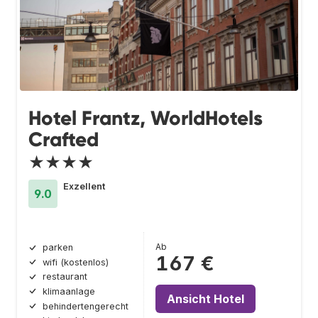
Hotel Frantz, WorldHotels
Crafted
★★★★
Exzellent
9.0
Ab
parken
167 €
wifi (kostenlos)
restaurant
klimaanlage
Ansicht Hotel
behindertengerecht