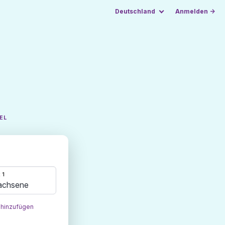
Deutschland
Anmelden →
EL
 1
achsene
 hinzufügen