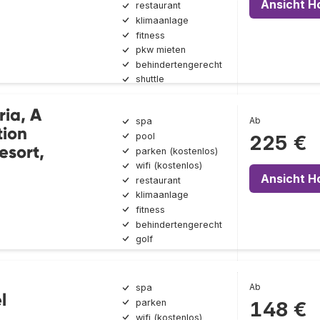
Ansicht H
restaurant
klimaanlage
fitness
pkw mieten
behindertengerecht
shuttle
ia, A
Ab
spa
tion
pool
225 €
esort,
parken (kostenlos)
wifi (kostenlos)
Ansicht H
restaurant
klimaanlage
fitness
behindertengerecht
golf
Ab
spa
l
parken
148 €
wifi (kostenlos)