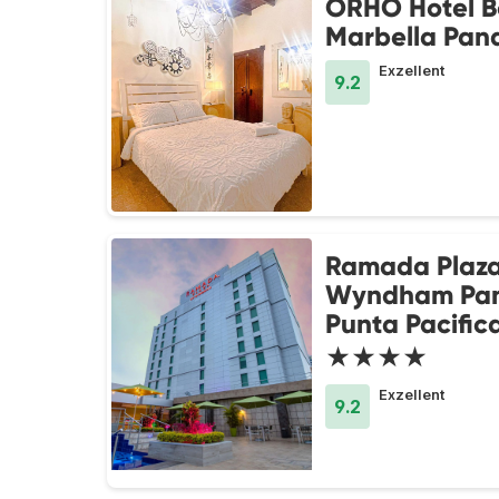
ORHO Hotel B
Marbella Pan
Exzellent
9.2
Ramada Plaza
Wyndham Pa
Punta Pacific
★★★★
Exzellent
9.2