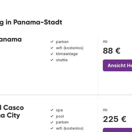
ng in Panama-Stadt
 Panama
Ab
parken
wifi (kostenlos)
88 €
klimaanlage
shuttle
Ansicht H
d Casco
Ab
spa
a City
pool
225 €
parken
wifi (kostenlos)