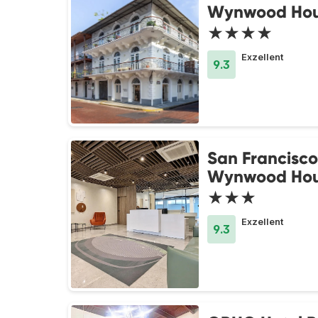
Wynwood Ho
★★★★
Exzellent
9.3
San Francisco
Wynwood Ho
★★★
Exzellent
9.3