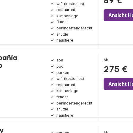
89 €
wifi (kostenlos)
restaurant
Ansicht H
klimaanlage
fitness
behindertengerecht
shuttle
haustiere
pañía
Ab
spa
o
pool
275 €
parken
wifi (kostenlos)
Ansicht H
restaurant
klimaanlage
fitness
behindertengerecht
shuttle
haustiere
y
Ab
parken