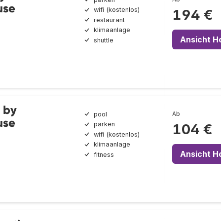
use
wifi (kostenlos)
194 €
restaurant
klimaanlage
Ansicht H
shuttle
 by
Ab
pool
use
parken
104 €
wifi (kostenlos)
klimaanlage
Ansicht H
fitness