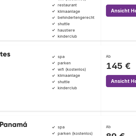
restaurant
Ansicht H
klimaanlage
behindertengerecht
shuttle
haustiere
kinderclub
ites
Ab
spa
parken
145 €
wifi (kostenlos)
klimaanlage
Ansicht H
shuttle
kinderclub
 Panamá
Ab
spa
parken (kostenlos)