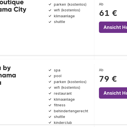
outique
Ab
parken (kostenlos)
ama City
wifi (kostenlos)
61 €
klimaanlage
shuttle
Ansicht H
 by
Ab
spa
nama
pool
79 €
a
parken (kostenlos)
wifi (kostenlos)
Ansicht H
restaurant
klimaanlage
fitness
behindertengerecht
shuttle
kinderclub