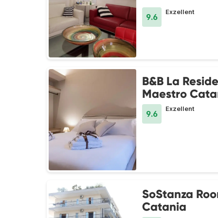
Exzellent
9.6
B&B La Reside
Maestro Cata
Exzellent
9.6
SoStanza Roo
Catania