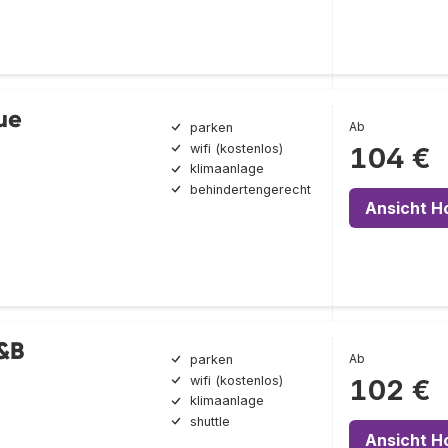
ue
Ab
parken
wifi (kostenlos)
104 €
klimaanlage
behindertengerecht
Ansicht H
&B
Ab
parken
wifi (kostenlos)
102 €
klimaanlage
shuttle
Ansicht H