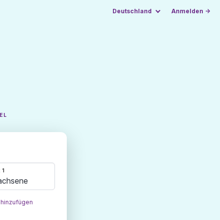
Deutschland
Anmelden →
EL
 1
achsene
 hinzufügen