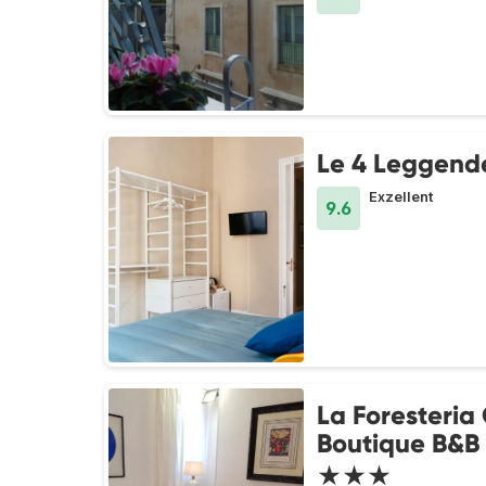
Le 4 Leggend
Exzellent
9.6
La Foresteria
Boutique B&B
★★★