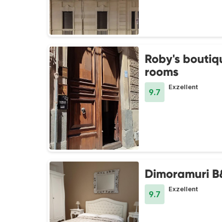
Roby's boutiq
rooms
Exzellent
9.7
Dimoramuri B
Exzellent
9.7