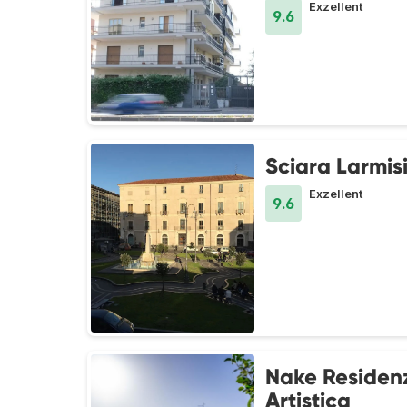
Exzellent
9.6
Sciara Larmis
Exzellent
9.6
Nake Residen
Artistica