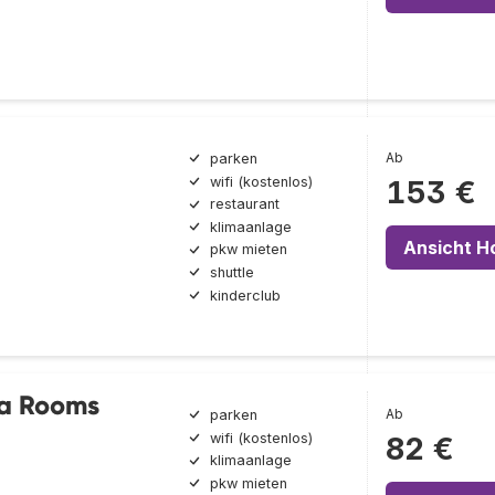
Ab
parken
wifi (kostenlos)
153 €
restaurant
klimaanlage
Ansicht H
pkw mieten
shuttle
kinderclub
a Rooms
Ab
parken
wifi (kostenlos)
82 €
klimaanlage
pkw mieten