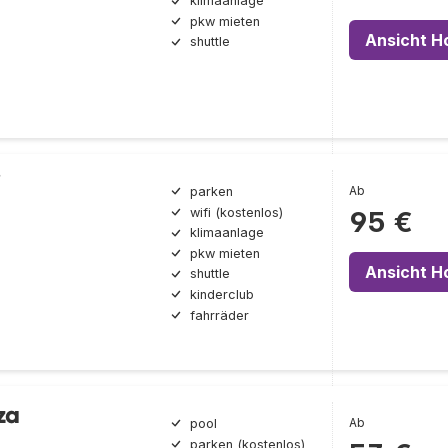
klimaanlage
pkw mieten
Ansicht H
shuttle
i
Ab
parken
wifi (kostenlos)
95 €
klimaanlage
pkw mieten
Ansicht H
shuttle
kinderclub
fahrräder
za
Ab
pool
parken (kostenlos)