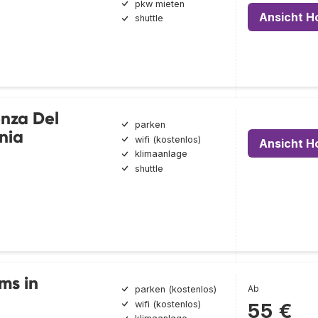
pkw mieten
Ansicht H
shuttle
nza Del
parken
nia
wifi (kostenlos)
Ansicht H
klimaanlage
shuttle
ms in
Ab
parken (kostenlos)
wifi (kostenlos)
55 €