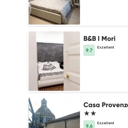
B&B I Mori
Exzellent
9.7
Casa Provenz
★★
Exzellent
9.6