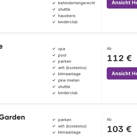
Ansicht H
behindertengerecht
shuttle
haustiere
kinderclub
e
Ab
spa
pool
112 €
parken
wifi (kostenlos)
Ansicht H
klimaanlage
pkw mieten
shuttle
kinderclub
 Garden
Ab
parken
wifi (kostenlos)
103 €
klimaanlage