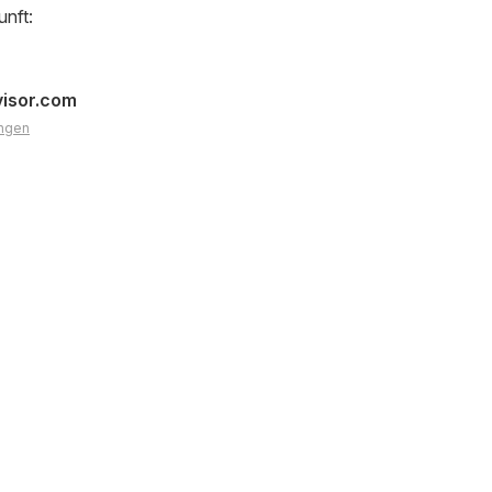
unft:
visor.com
ngen