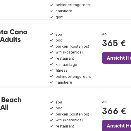
behindertengerecht
haustiere
golf
nta Cana
Ab
spa
 Adults
pool
365 €
parken (kostenlos)
wifi (kostenlos)
Ansicht H
restaurant
klimaanlage
fitness
behindertengerecht
haustiere
 Beach
Ab
spa
All
pool
366 €
parken (kostenlos)
wifi (kostenlos)
Ansicht H
restaurant