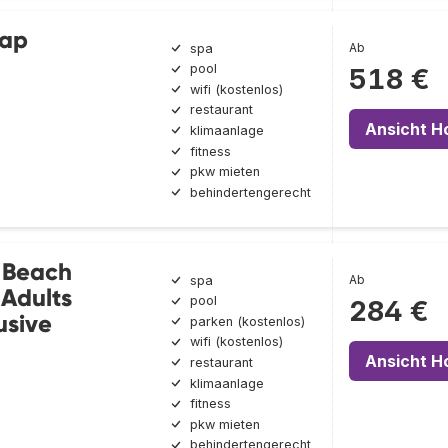
Cap
Ab
spa
pool
518 €
wifi (kostenlos)
restaurant
Ansicht H
klimaanlage
fitness
pkw mieten
behindertengerecht
 Beach
Ab
spa
Adults
pool
284 €
usive
parken (kostenlos)
wifi (kostenlos)
Ansicht H
restaurant
klimaanlage
fitness
pkw mieten
behindertengerecht