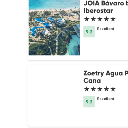
JOIA Bávaro 
Iberostar
★★★★★
Exzellent
9.3
Zoetry Agua 
Cana
★★★★★
Exzellent
9.3