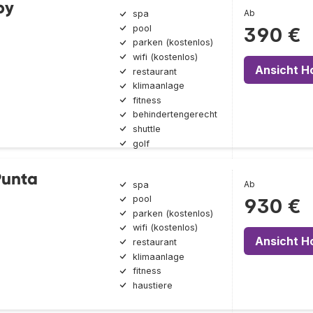
by
Ab
spa
pool
390 €
parken (kostenlos)
wifi (kostenlos)
Ansicht H
restaurant
klimaanlage
fitness
behindertengerecht
shuttle
golf
Punta
Ab
spa
pool
930 €
parken (kostenlos)
wifi (kostenlos)
Ansicht H
restaurant
klimaanlage
fitness
haustiere