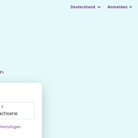
Deutschland
Anmelden →
EL
 1
achsene
 hinzufügen