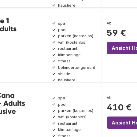
haustiere
e 1
Ab
spa
dults
pool
59 €
parken (kostenlos)
wifi (kostenlos)
Ansicht H
restaurant
klimaanlage
fitness
behindertengerecht
shuttle
haustiere
Cana
Ab
spa
- Adults
pool
410 €
usive
parken (kostenlos)
wifi (kostenlos)
Ansicht H
restaurant
klimaanlage
fitness