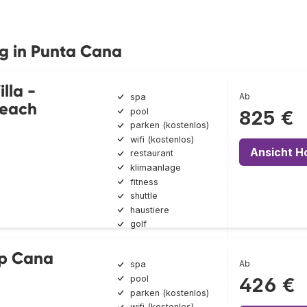
ng in Punta Cana
lla -
Ab
spa
Beach
pool
825 €
parken (kostenlos)
wifi (kostenlos)
Ansicht H
restaurant
klimaanlage
fitness
shuttle
haustiere
golf
ap Cana
Ab
spa
pool
426 €
parken (kostenlos)
wifi (kostenlos)