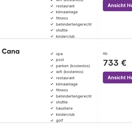
Ansicht H
restaurant
klimaanlage
fitness
behindertengerecht
shuttle
kinderclub
p Cana
Ab
spa
pool
733 €
parken (kostenlos)
wifi (kostenlos)
Ansicht H
restaurant
klimaanlage
fitness
behindertengerecht
shuttle
haustiere
kinderclub
golf