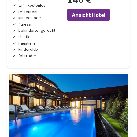
wifi (kostenlos)
restaurant
Ansicht Hotel
klimaanlage
fitness
behindertengerecht
shuttle
haustiere
kinderclub
fahrräder