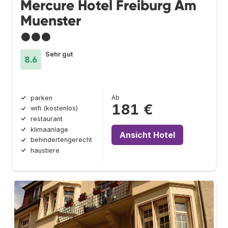
Mercure Hotel Freiburg Am
Muenster
●●●
Sehr gut
8.6
Ab
parken
181 €
wifi (kostenlos)
restaurant
klimaanlage
Ansicht Hotel
behindertengerecht
haustiere