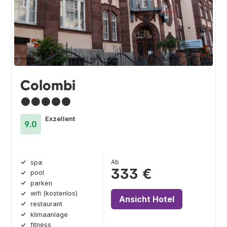
Colombi
●●●●●
Exzellent
9.0
Ab
spa
333 €
pool
parken
wifi (kostenlos)
Ansicht Hotel
restaurant
klimaanlage
fitness