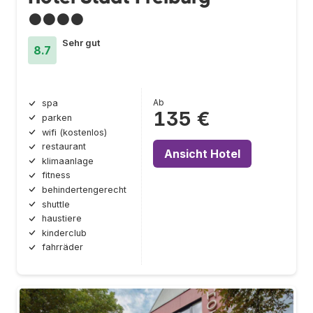
●●●●
Sehr gut
8.7
Ab
spa
135 €
parken
wifi (kostenlos)
restaurant
Ansicht Hotel
klimaanlage
fitness
behindertengerecht
shuttle
haustiere
kinderclub
fahrräder