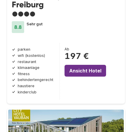
Freiburg
●●●●
Sehr gut
8.8
Ab
parken
197 €
wifi (kostenlos)
restaurant
klimaanlage
Ansicht Hotel
fitness
behindertengerecht
haustiere
kinderclub