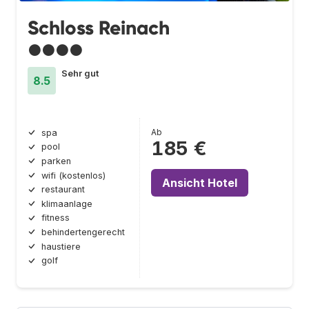
Schloss Reinach
●●●●
Sehr gut
8.5
Ab
spa
185 €
pool
parken
wifi (kostenlos)
Ansicht Hotel
restaurant
klimaanlage
fitness
behindertengerecht
haustiere
golf