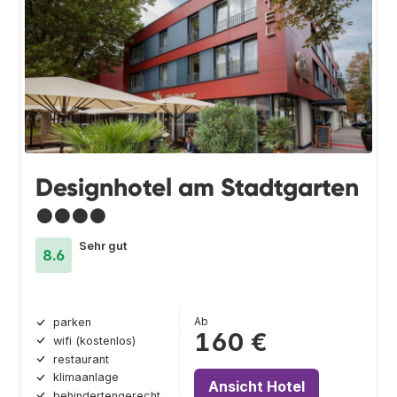
Designhotel am Stadtgarten
●●●●
Sehr gut
8.6
Ab
parken
160 €
wifi (kostenlos)
restaurant
klimaanlage
Ansicht Hotel
behindertengerecht