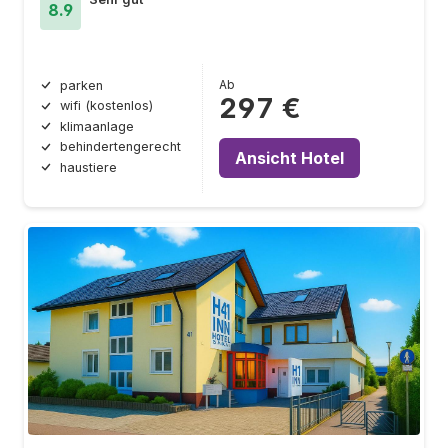
8.9
Ab
parken
297 €
wifi (kostenlos)
klimaanlage
behindertengerecht
Ansicht Hotel
haustiere