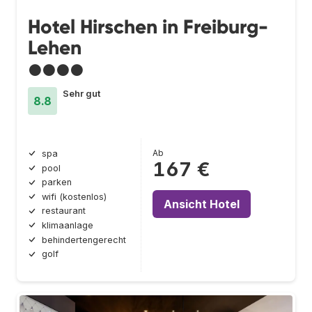
Hotel Hirschen in Freiburg-
Lehen
●●●●
Sehr gut
8.8
Ab
spa
167 €
pool
parken
wifi (kostenlos)
Ansicht Hotel
restaurant
klimaanlage
behindertengerecht
golf