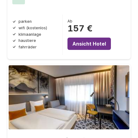
Ab
parken
157 €
wifi (kostenlos)
klimaanlage
haustiere
Ansicht Hotel
fahrräder