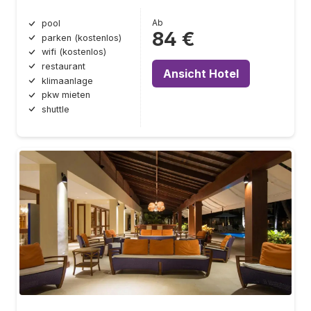
Ab
pool
84 €
parken (kostenlos)
wifi (kostenlos)
restaurant
Ansicht Hotel
klimaanlage
pkw mieten
shuttle