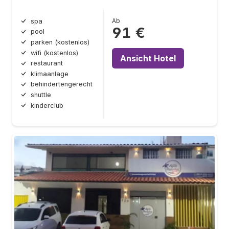
Ab
spa
91 €
pool
parken (kostenlos)
wifi (kostenlos)
Ansicht Hotel
restaurant
klimaanlage
behindertengerecht
shuttle
kinderclub