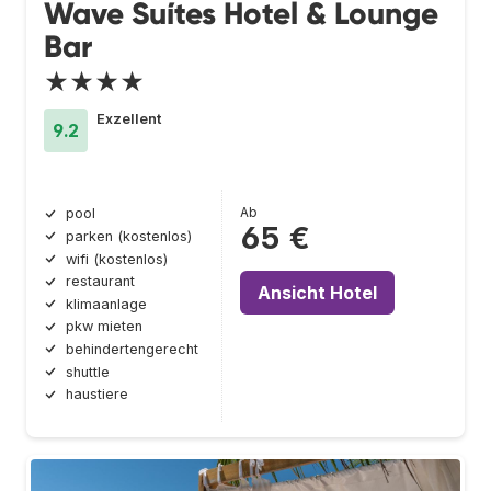
Wave Suítes Hotel & Lounge
Bar
★★★★
Exzellent
9.2
Ab
pool
65 €
parken (kostenlos)
wifi (kostenlos)
restaurant
Ansicht Hotel
klimaanlage
pkw mieten
behindertengerecht
shuttle
haustiere