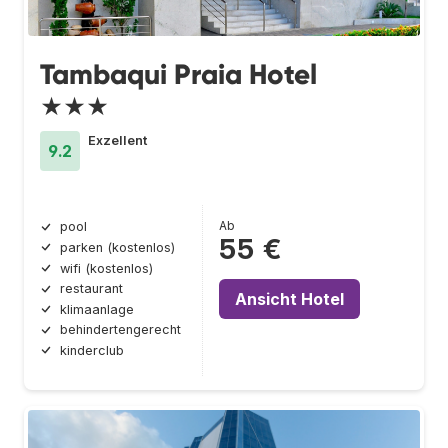
Tambaqui Praia Hotel
★★★
Exzellent
9.2
Ab
pool
55 €
parken (kostenlos)
wifi (kostenlos)
restaurant
Ansicht Hotel
klimaanlage
behindertengerecht
kinderclub