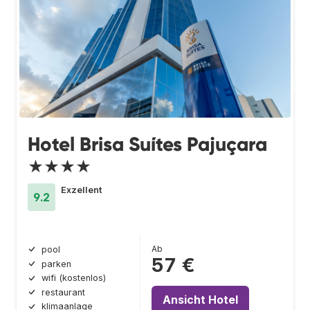
Hotel Brisa Suítes Pajuçara
★★★★
Exzellent
9.2
Ab
pool
57 €
parken
wifi (kostenlos)
restaurant
Ansicht Hotel
klimaanlage