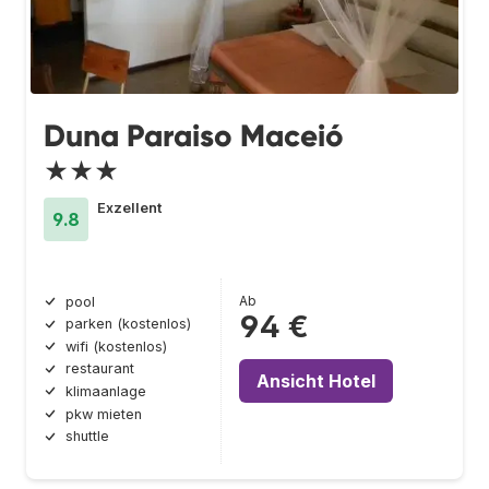
Duna Paraiso Maceió
★★★
Exzellent
9.8
Ab
pool
94 €
parken (kostenlos)
wifi (kostenlos)
restaurant
Ansicht Hotel
klimaanlage
pkw mieten
shuttle