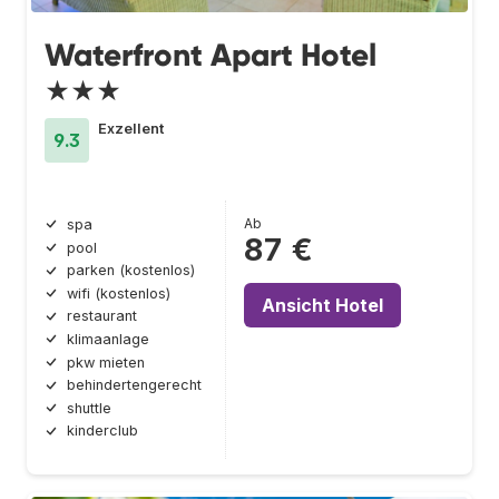
Waterfront Apart Hotel
★★★
Exzellent
9.3
Ab
spa
87 €
pool
parken (kostenlos)
wifi (kostenlos)
Ansicht Hotel
restaurant
klimaanlage
pkw mieten
behindertengerecht
shuttle
kinderclub