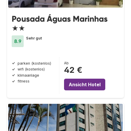
Pousada Águas Marinhas
★★
Sehr gut
8.9
Ab
parken (kostenlos)
42 €
wifi (kostenlos)
klimaanlage
fitness
Ansicht Hotel