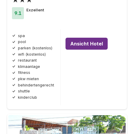
Exzellent
9.1
spa
pool
Ansicht Hotel
parken (kostenlos)
wifi (kostenlos)
restaurant
klimaanlage
fitness
pkw mieten
behindertengerecht
shuttle
kinderclub