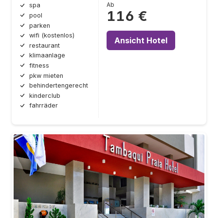
Ab
spa
116 €
pool
parken
wifi (kostenlos)
Ansicht Hotel
restaurant
klimaanlage
fitness
pkw mieten
behindertengerecht
kinderclub
fahrräder