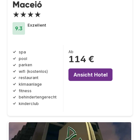
Maceió
★★★★
Exzellent
9.3
Ab
spa
114 €
pool
parken
wifi (kostenlos)
Ansicht Hotel
restaurant
klimaanlage
fitness
behindertengerecht
kinderclub