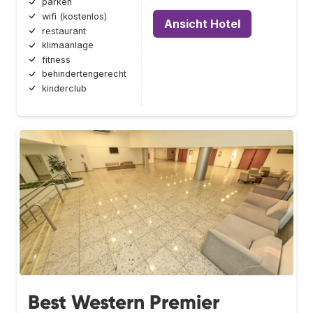
parken
wifi (kostenlos)
Ansicht Hotel
restaurant
klimaanlage
fitness
behindertengerecht
kinderclub
Best Western Premier