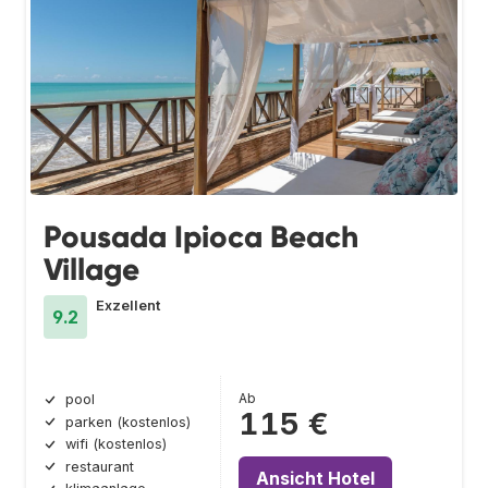
Pousada Ipioca Beach
Village
Exzellent
9.2
Ab
pool
115 €
parken (kostenlos)
wifi (kostenlos)
restaurant
Ansicht Hotel