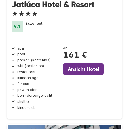
Jatiúca Hotel & Resort
★★★★
Exzellent
9.1
Ab
spa
161 €
pool
parken (kostenlos)
wifi (kostenlos)
Ansicht Hotel
restaurant
klimaanlage
fitness
pkw mieten
behindertengerecht
shuttle
kinderclub