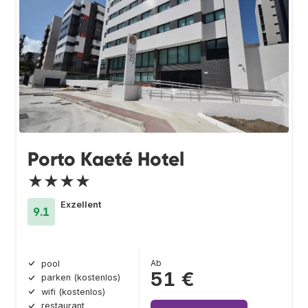
Porto Kaeté Hotel
★★★★
Exzellent
9.1
Ab
pool
51 €
parken (kostenlos)
wifi (kostenlos)
restaurant