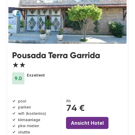
Pousada Terra Garrida
★★
Exzellent
9.0
Ab
pool
74 €
parken
wifi (kostenlos)
klimaanlage
Ansicht Hotel
pkw mieten
shuttle