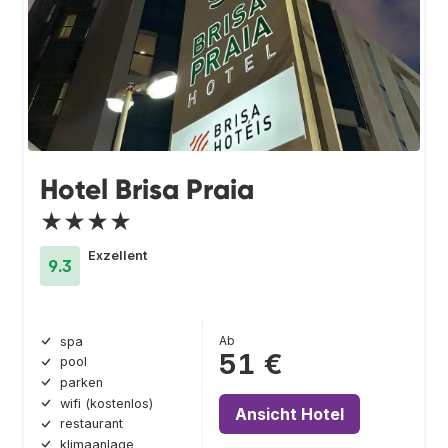
Hotel Brisa Praia
★★★★
Exzellent
9.3
Ab
spa
51 €
pool
parken
wifi (kostenlos)
Ansicht Hotel
restaurant
klimaanlage