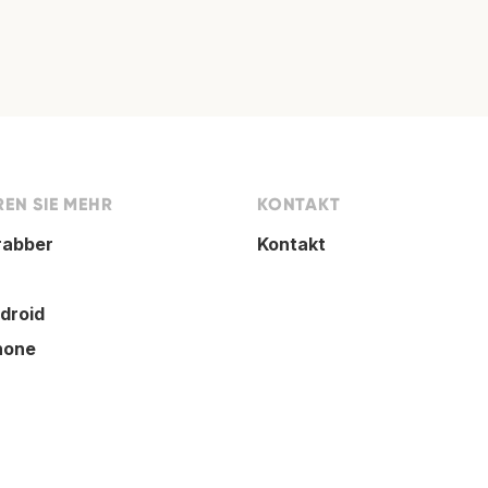
EN SIE MEHR
KONTAKT
rabber
Kontakt
droid
hone