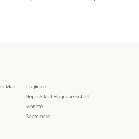
am Main
Fluglinien
Gepäck laut Fluggesellschaft
f
Monate
September