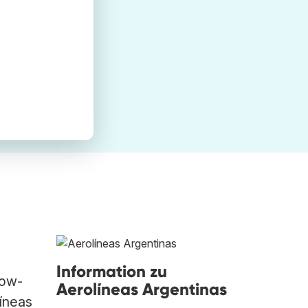
Information zu
low-
Aerolíneas Argentinas
íneas