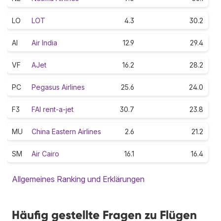
LO
LOT
4.3
30.2
AI
Air India
12.9
29.4
VF
AJet
16.2
28.2
PC
Pegasus Airlines
25.6
24.0
F3
FAI rent-a-jet
30.7
23.8
MU
China Eastern Airlines
2.6
21.2
SM
Air Cairo
16.1
16.4
Allgemeines Ranking und Erklärungen
Häufig gestellte Fragen zu Flügen