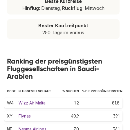
Beste Kurzreise
Hinflug
: Dienstag,
Rückflug
: Mittwoch
Bester Kaufzeitpunkt
250 Tage im Voraus
Ranking der preisgünstigsten
Fluggesellschaften in Saudi-
Arabien
CODE
FLUGGESELLSCHAFT
% SUCHEN
% DIE PREISGÜNSTIGSTEN
W4
Wizz Air Malta
1.2
81.8
XY
Flynas
40.9
39.1
NE
Nesma Airlines
7.0
36.1