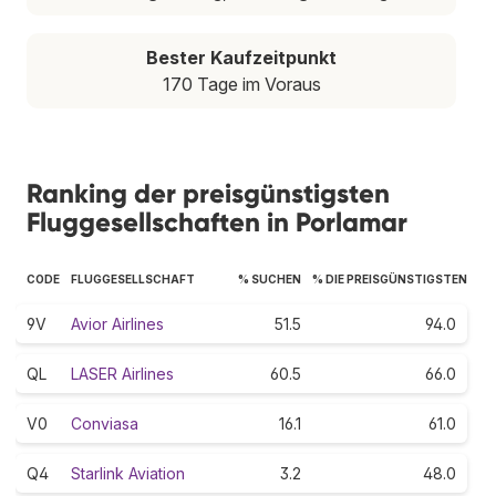
Bester Kaufzeitpunkt
170 Tage im Voraus
Ranking der preisgünstigsten
Fluggesellschaften in Porlamar
CODE
FLUGGESELLSCHAFT
% SUCHEN
% DIE PREISGÜNSTIGSTEN
9V
Avior Airlines
51.5
94.0
QL
LASER Airlines
60.5
66.0
V0
Conviasa
16.1
61.0
Q4
Starlink Aviation
3.2
48.0