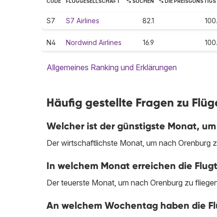
CODE
FLUGGESELLSCHAFT
% SUCHEN
% DIE PREISGÜNSTIG
S7
S7 Airlines
82.1
100
N4
Nordwind Airlines
16.9
100
Allgemeines Ranking und Erklärungen
Häufig gestellte Fragen zu Fl
Welcher ist der günstigste Monat, um
Der wirtschaftlichste Monat, um nach Orenburg zu 
In welchem Monat erreichen die Flug
Der teuerste Monat, um nach Orenburg zu fliegen, 
An welchem Wochentag haben die Flü