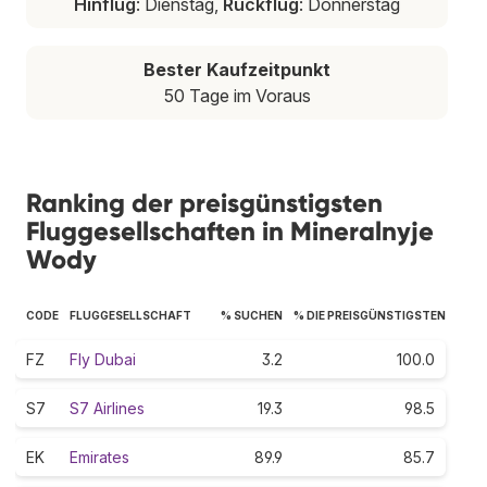
Hinflug
: Dienstag,
Rückflug
: Donnerstag
Bester Kaufzeitpunkt
50 Tage im Voraus
Ranking der preisgünstigsten
Fluggesellschaften in Mineralnyje
Wody
CODE
FLUGGESELLSCHAFT
% SUCHEN
% DIE PREISGÜNSTIGSTEN
FZ
Fly Dubai
3.2
100.0
S7
S7 Airlines
19.3
98.5
EK
Emirates
89.9
85.7