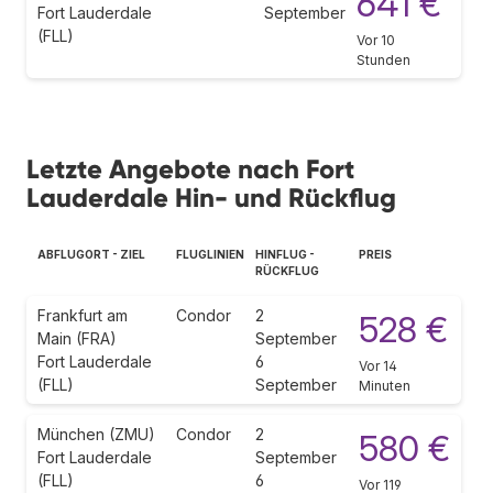
641 €
Fort Lauderdale
September
(FLL)
Vor 10
Stunden
Letzte Angebote nach Fort
Lauderdale Hin- und Rückflug
ABFLUGORT - ZIEL
FLUGLINIEN
HINFLUG -
PREIS
RÜCKFLUG
Frankfurt am
Condor
2
528 €
Main (FRA)
September
Fort Lauderdale
6
Vor 14
(FLL)
September
Minuten
München (ZMU)
Condor
2
580 €
Fort Lauderdale
September
(FLL)
6
Vor 119