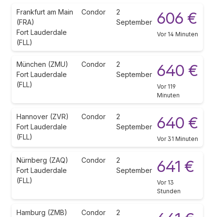
Frankfurt am Main
Condor
2
606 €
(FRA)
September
Fort Lauderdale
Vor 14 Minuten
(FLL)
München (ZMU)
Condor
2
640 €
Fort Lauderdale
September
(FLL)
Vor 119
Minuten
Hannover (ZVR)
Condor
2
640 €
Fort Lauderdale
September
(FLL)
Vor 31 Minuten
Nürnberg (ZAQ)
Condor
2
641 €
Fort Lauderdale
September
(FLL)
Vor 13
Stunden
Hamburg (ZMB)
Condor
2