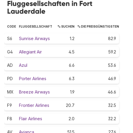
Fluggesellschaften in Fort
Lauderdale
CODE
FLUGGESELLSCHAFT
% SUCHEN
% DIE PREISGÜNSTIGSTEN
S6
Sunrise Airways
1.2
82.9
G4
Allegiant Air
4.5
59.2
AD
Azul
6.6
53.6
PD
Porter Airlines
6.3
46.9
MX
Breeze Airways
1.9
46.6
F9
Frontier Airlines
20.7
32.5
F8
Flair Airlines
2.0
32.2
AV
Avianca
51.5
27.6