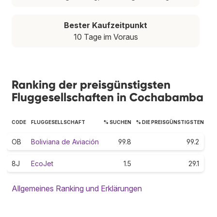
Bester Kaufzeitpunkt
10 Tage im Voraus
Ranking der preisgünstigsten
Fluggesellschaften in Cochabamba
CODE
FLUGGESELLSCHAFT
% SUCHEN
% DIE PREISGÜNSTIGSTEN
OB
Boliviana de Aviación
99.8
99.2
8J
EcoJet
1.5
29.1
Allgemeines Ranking und Erklärungen