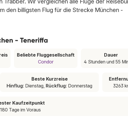
n Trabber. Wir vergleichen alle Flüge der Reisebü
m den billigsten Flug für die Strecke München -
hen - Teneriffa
reis
Beliebte Fluggesellschaft
Dauer
Condor
4 Stunden und 55 Mi
Beste Kurzreise
Entfern
Hinflug
: Dienstag,
Rückflug
: Donnerstag
3263 k
ester Kaufzeitpunkt
180 Tage im Voraus