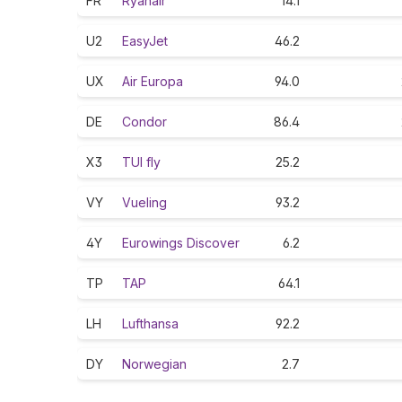
FR
Ryanair
14.1
U2
EasyJet
46.2
UX
Air Europa
94.0
DE
Condor
86.4
X3
TUI fly
25.2
VY
Vueling
93.2
4Y
Eurowings Discover
6.2
TP
TAP
64.1
LH
Lufthansa
92.2
DY
Norwegian
2.7