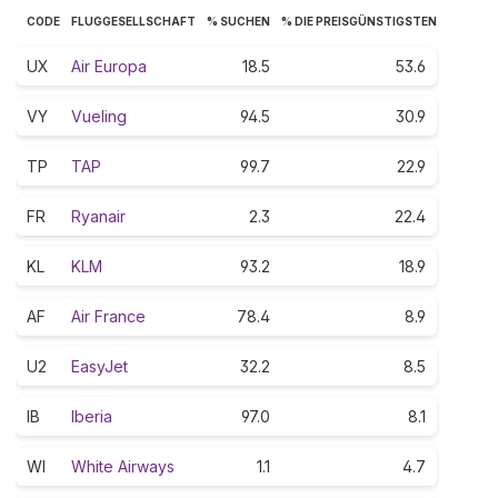
CODE
FLUGGESELLSCHAFT
% SUCHEN
% DIE PREISGÜNSTIGSTEN
UX
Air Europa
18.5
53.6
VY
Vueling
94.5
30.9
TP
TAP
99.7
22.9
FR
Ryanair
2.3
22.4
KL
KLM
93.2
18.9
AF
Air France
78.4
8.9
U2
EasyJet
32.2
8.5
IB
Iberia
97.0
8.1
WI
White Airways
1.1
4.7