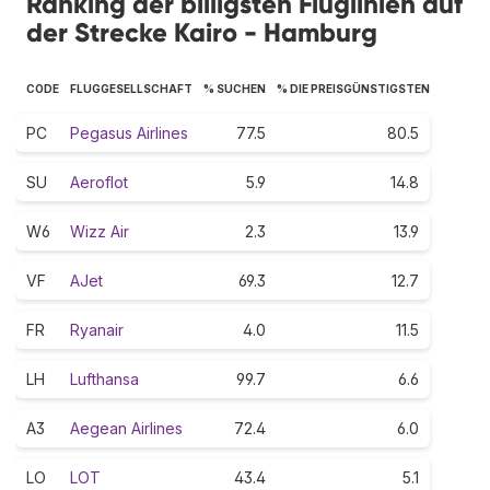
Ranking der billigsten Fluglinien auf
der Strecke Kairo - Hamburg
CODE
FLUGGESELLSCHAFT
% SUCHEN
% DIE PREISGÜNSTIGSTEN
PC
Pegasus Airlines
77.5
80.5
SU
Aeroflot
5.9
14.8
W6
Wizz Air
2.3
13.9
VF
AJet
69.3
12.7
FR
Ryanair
4.0
11.5
LH
Lufthansa
99.7
6.6
A3
Aegean Airlines
72.4
6.0
LO
LOT
43.4
5.1