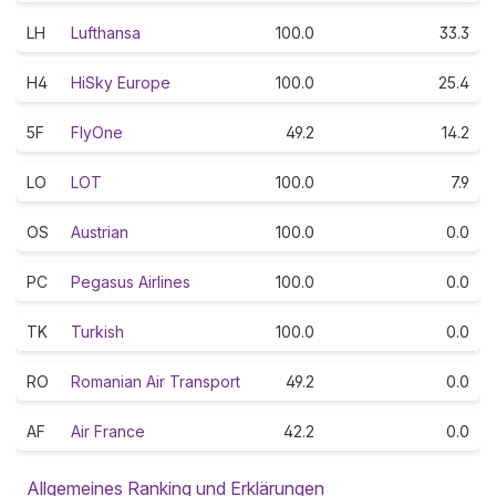
LH
Lufthansa
100.0
33.3
H4
HiSky Europe
100.0
25.4
5F
FlyOne
49.2
14.2
LO
LOT
100.0
7.9
OS
Austrian
100.0
0.0
PC
Pegasus Airlines
100.0
0.0
TK
Turkish
100.0
0.0
RO
Romanian Air Transport
49.2
0.0
AF
Air France
42.2
0.0
Allgemeines Ranking und Erklärungen