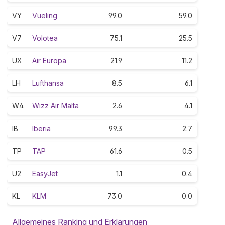
VY
Vueling
99.0
59.0
V7
Volotea
75.1
25.5
UX
Air Europa
21.9
11.2
LH
Lufthansa
8.5
6.1
W4
Wizz Air Malta
2.6
4.1
IB
Iberia
99.3
2.7
TP
TAP
61.6
0.5
U2
EasyJet
1.1
0.4
KL
KLM
73.0
0.0
Allgemeines Ranking und Erklärungen