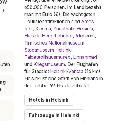
Verfügt über eine Bevölkerung von
low
658.000 Personen. Im Land bezahlt
zu
man mit Euro (€). Die wichtigsten
Touristenattraktionen sind
Amos
Rex
,
Kiasma
,
Kunsthalle Helsinki
,
Helsinki Hauptbahnhof
,
Ateneum
,
Finnisches Nationalmuseum
,
Stadtmuseum Helsinki
,
Taideteollisuusmuseo
,
Linnanmäki
nuten
und
Kriegsmuseum
. Der Flughafen
für Stadt ist
Helsinki-Vantaa
(16 km).
Helsinki ist eine Stadt von Finnland in
ung
der Trabber 93 Hotels anbietet.
m
Hotels in Helsinki
Fahrzeuge in Helsinki