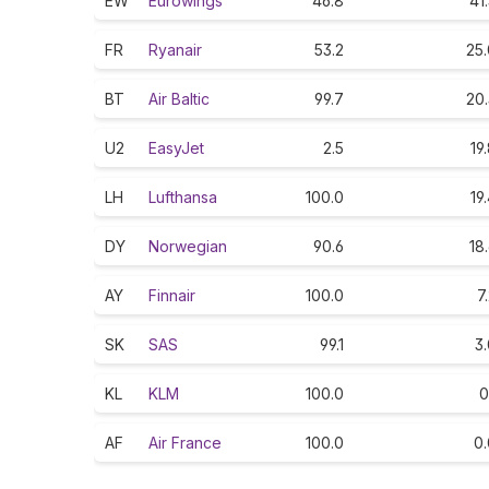
EW
Eurowings
46.8
41
FR
Ryanair
53.2
25.
BT
Air Baltic
99.7
20.
U2
EasyJet
2.5
19
LH
Lufthansa
100.0
19
DY
Norwegian
90.6
18
AY
Finnair
100.0
7
SK
SAS
99.1
3
KL
KLM
100.0
0
AF
Air France
100.0
0.