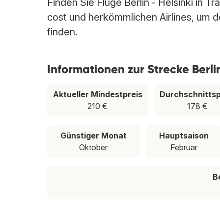
Finden Sie Flüge Berlin - Helsinki in T
cost und herkömmlichen Airlines, um den
finden.
Informationen zur Strecke Berlin
Aktueller Mindestpreis
Durchschnittsp
210 €
178 €
Günstiger Monat
Hauptsaison
Oktober
Februar
B