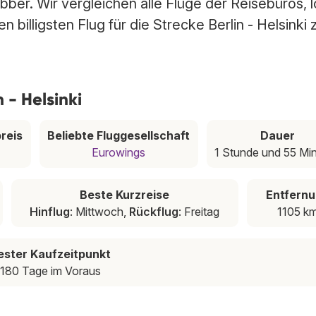
rabber. Wir vergleichen alle Flüge der Reisebüros, 
 billigsten Flug für die Strecke Berlin - Helsinki 
 - Helsinki
reis
Beliebte Fluggesellschaft
Dauer
Eurowings
1 Stunde und 55 Mi
Beste Kurzreise
Entfern
Hinflug
: Mittwoch,
Rückflug
: Freitag
1105 k
ester Kaufzeitpunkt
180 Tage im Voraus