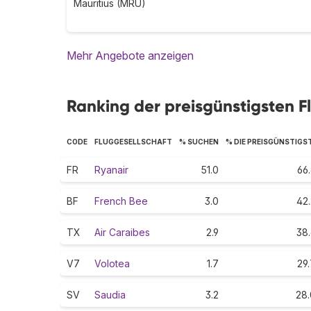
Mauritius (MRU)
Mehr Angebote anzeigen
Ranking der preisgünstigsten Fl
CODE
FLUGGESELLSCHAFT
% SUCHEN
% DIE PREISGÜNSTIGS
FR
Ryanair
51.0
66
BF
French Bee
3.0
42.
TX
Air Caraibes
2.9
38.
V7
Volotea
1.7
29
SV
Saudia
3.2
28.