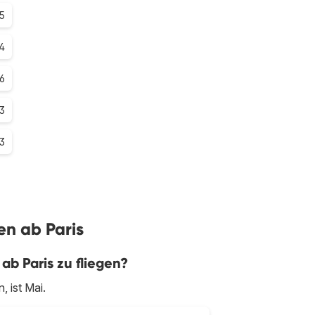
5
4
.6
.3
.3
en ab Paris
ab Paris zu fliegen?
, ist Mai.