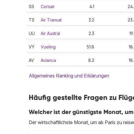
SS
Corsair
4.1
24.
TS
Air Transat
3.2
23.
UU
Air Austral
2.3
19
VY
Vueling
51.8
18
AV
Avianca
8.2
18
Allgemeines Ranking und Erklärungen
Häufig gestellte Fragen zu Flüg
Welcher ist der günstigste Monat, um 
Der wirtschaftlichste Monat, um ab Paris zu reisen