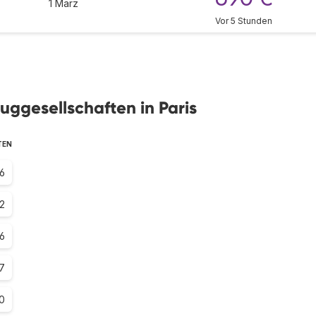
1 März
Vor 5 Stunden
uggesellschaften in Paris
TEN
.6
2
6
.7
0