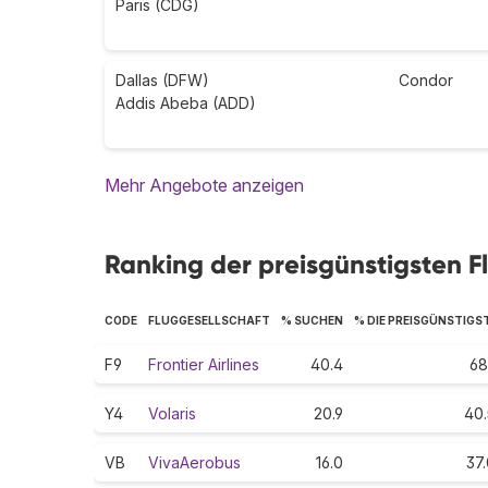
Paris (CDG)
Dallas (DFW)
Condor
Addis Abeba (ADD)
Mehr Angebote anzeigen
Ranking der preisgünstigsten Fl
CODE
FLUGGESELLSCHAFT
% SUCHEN
% DIE PREISGÜNSTIGS
F9
Frontier Airlines
40.4
68
Y4
Volaris
20.9
40.
VB
VivaAerobus
16.0
37