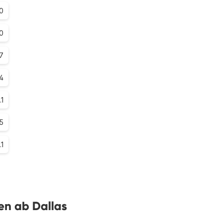
0
.0
7
.4
.1
.5
.1
en ab Dallas