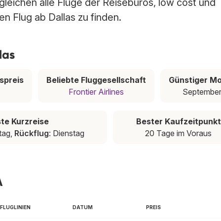
rgleichen alle Flüge der Reisebüros, low cost und
en Flug ab Dallas zu finden.
las
spreis
Beliebte Fluggesellschaft
Günstiger M
Frontier Airlines
Septembe
te Kurzreise
Bester Kaufzeitpunkt
tag,
Rückflug
: Dienstag
20 Tage im Voraus
A
FLUGLINIEN
DATUM
PREIS