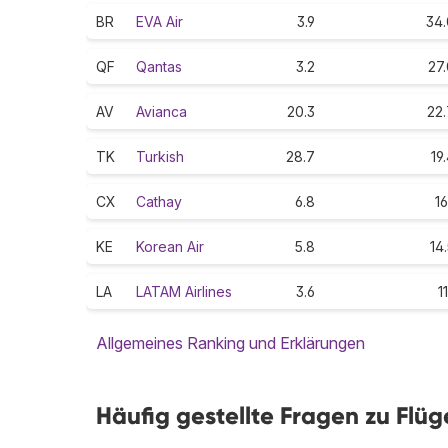
BR
EVA Air
3.9
34.
QF
Qantas
3.2
27
AV
Avianca
20.3
22.
TK
Turkish
28.7
19
CX
Cathay
6.8
16
KE
Korean Air
5.8
14
LA
LATAM Airlines
3.6
11
Allgemeines Ranking und Erklärungen
Häufig gestellte Fragen zu Flüg