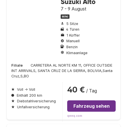
Suzuki Alto
7 - 9 August
MINI
5 Sitze
4 Türen
1 Koffer
Manuell
Benzin
Klimaanlage
Filiale
CARRETERA AL NORTE KM 11, OFFICE OUTSIDE
INT ARRIVALS, SANTA CRUZ DE LA SIERRA, BOLIVIA,Santa
Cruz,S,BO
40 €
★
Voll → Voll
/ Tag
●
Enthält 200 km
★
Diebstahlversicherung
Fahrzeug sehen
★
Unfallversicherung
qeeq.com