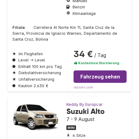
Manuell
Benzin
Klimaanlage
Filiale
Carretera Al Norte Km 11, Santa Cruz de la
Sierra, Provincia de Ignacio Warnes, Departamento de
Santa Cruz, Bolivia
34 €
★
Im Flughafen
/ Tag
●
Level → Level
Kostenlose Stornierung
●
Enthält 100 km pro Tag
★
Diebstahlversicherung
Fahrzeug sehen
★
Unfallversicherung
●
Kaution 2.630 €
vipcars.com
Keddy By Europcar
Suzuki Alto
7 - 9 August
MINI
4 Sitze