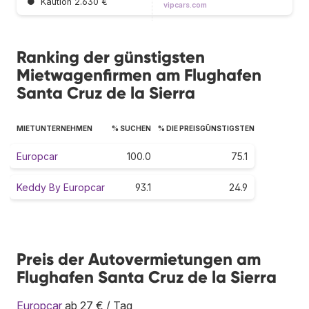
●
Kaution 2.630 €
vipcars.com
Ranking der günstigsten
Mietwagenfirmen am Flughafen
Santa Cruz de la Sierra
MIETUNTERNEHMEN
% SUCHEN
% DIE PREISGÜNSTIGSTEN
Europcar
100.0
75.1
Keddy By Europcar
93.1
24.9
Preis der Autovermietungen am
Flughafen Santa Cruz de la Sierra
Europcar
ab 27 € / Tag