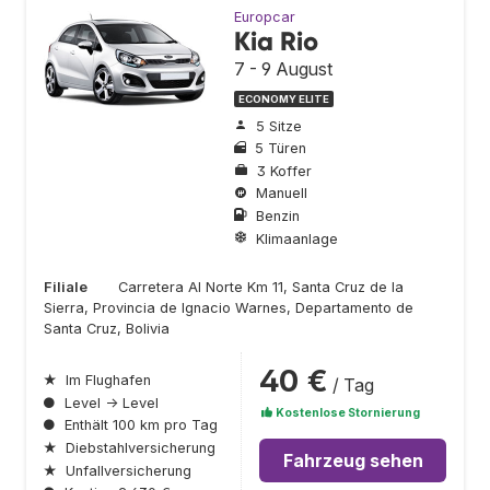
Europcar
Kia Rio
7 - 9 August
ECONOMY ELITE
5 Sitze
5 Türen
3 Koffer
Manuell
Benzin
Klimaanlage
Filiale
Carretera Al Norte Km 11, Santa Cruz de la
Sierra, Provincia de Ignacio Warnes, Departamento de
Santa Cruz, Bolivia
40 €
★
Im Flughafen
/ Tag
●
Level → Level
Kostenlose Stornierung
●
Enthält 100 km pro Tag
★
Diebstahlversicherung
Fahrzeug sehen
★
Unfallversicherung