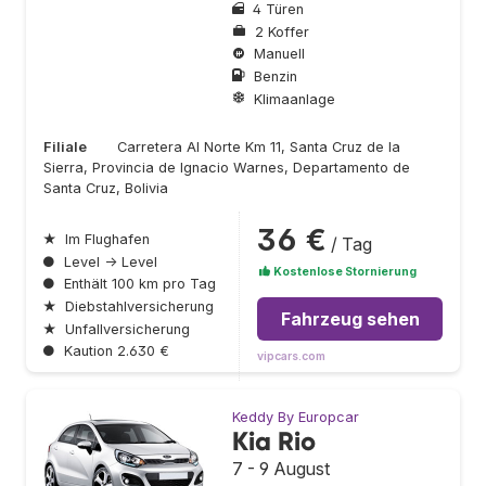
4 Türen
2 Koffer
Manuell
Benzin
Klimaanlage
Filiale
Carretera Al Norte Km 11, Santa Cruz de la
Sierra, Provincia de Ignacio Warnes, Departamento de
Santa Cruz, Bolivia
36 €
★
Im Flughafen
/ Tag
●
Level → Level
Kostenlose Stornierung
●
Enthält 100 km pro Tag
★
Diebstahlversicherung
Fahrzeug sehen
★
Unfallversicherung
●
Kaution 2.630 €
vipcars.com
Keddy By Europcar
Kia Rio
7 - 9 August