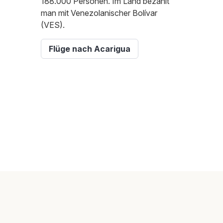
188.000 Personen. Im Land bezahlt
man mit Venezolanischer Bolívar
(VES).
Flüge nach Acarigua