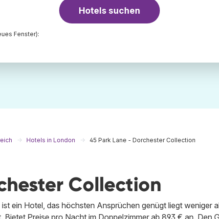
Hotels suchen
ues Fenster):
reich
Hotels in London
45 Park Lane - Dorchester Collection
chester Collection
 ist ein Hotel, das höchsten Ansprüchen genügt liegt weniger a
. Bietet Preise pro Nacht im Doppelzimmer ab 893 € an. Den 