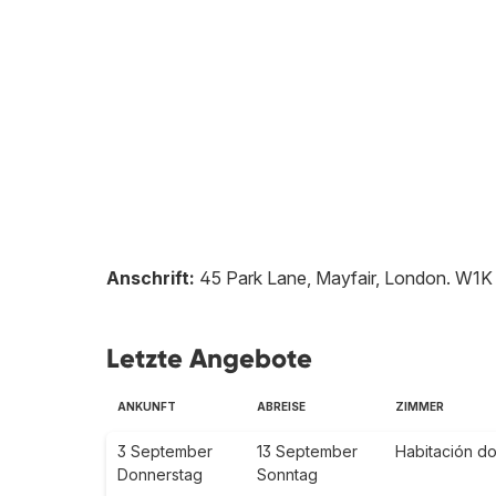
Anschrift:
45 Park Lane, Mayfair, London
.
W1K
Letzte Angebote
ANKUNFT
ABREISE
ZIMMER
3 September
13 September
Habitación do
Donnerstag
Sonntag