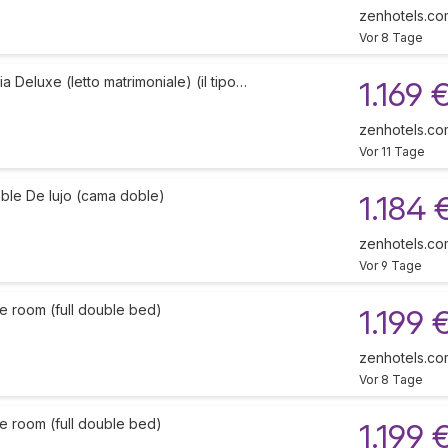
zenhotels.co
Vor 8 Tage
 Deluxe (letto matrimoniale) (il tipo…
1.169 
zenhotels.co
Vor 11 Tage
ble De lujo (cama doble)
1.184 
zenhotels.co
Vor 9 Tage
e room (full double bed)
1.199 
zenhotels.co
Vor 8 Tage
e room (full double bed)
1.199 