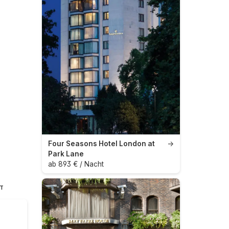
Four Seasons Hotel London at
→
Park Lane
ab 893 € / Nacht
HT