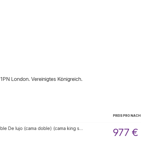
 1PN
London
.
Vereinigtes Königreich
.
PREIS PRO NAC
ble De lujo (cama doble) (cama king s…
977 €