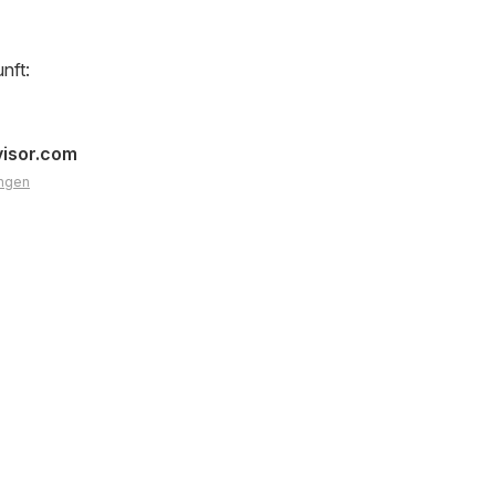
nft:
visor.com
ngen