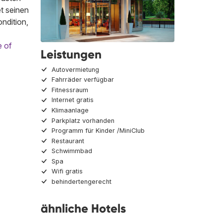
t seinen
ndition,
e of
Leistungen
Autovermietung
Fahrräder verfügbar
Fitnessraum
Internet gratis
Klimaanlage
Parkplatz vorhanden
Programm für Kinder /MiniClub
Restaurant
Schwimmbad
Spa
Wifi gratis
behindertengerecht
ähnliche Hotels