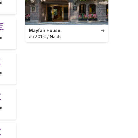
m
€
Mayfair House
→
ab 301 € / Nacht
m
€
m
€
m
€