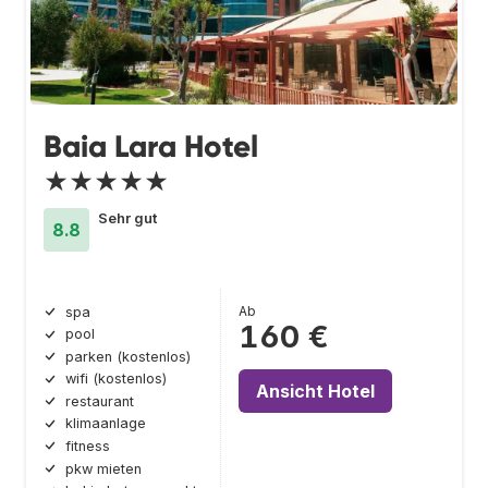
Baia Lara Hotel
★★★★★
Sehr gut
8.8
Ab
spa
160 €
pool
parken (kostenlos)
wifi (kostenlos)
Ansicht Hotel
restaurant
klimaanlage
fitness
pkw mieten