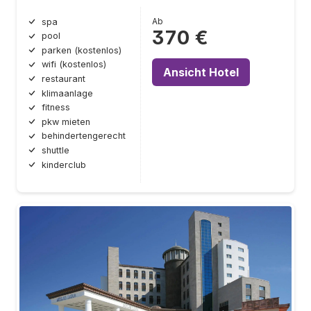
Ab
spa
370 €
pool
parken (kostenlos)
wifi (kostenlos)
Ansicht Hotel
restaurant
klimaanlage
fitness
pkw mieten
behindertengerecht
shuttle
kinderclub