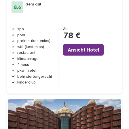
Sehr gut
8.6
Ab
spa
78 €
pool
parken (kostenlos)
wifi (kostenlos)
Ansicht Hotel
restaurant
klimaanlage
fitness
pkw mieten
behindertengerecht
kinderclub