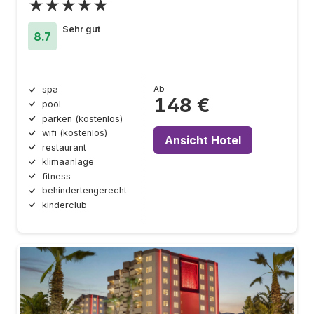
★★★★★
Sehr gut
8.7
Ab
spa
148 €
pool
parken (kostenlos)
wifi (kostenlos)
Ansicht Hotel
restaurant
klimaanlage
fitness
behindertengerecht
kinderclub