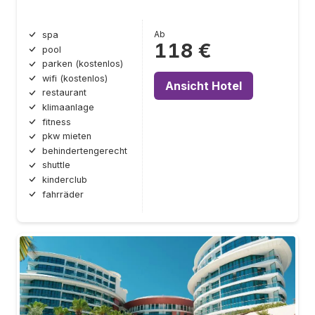
Ab
spa
118 €
pool
parken (kostenlos)
wifi (kostenlos)
Ansicht Hotel
restaurant
klimaanlage
fitness
pkw mieten
behindertengerecht
shuttle
kinderclub
fahrräder