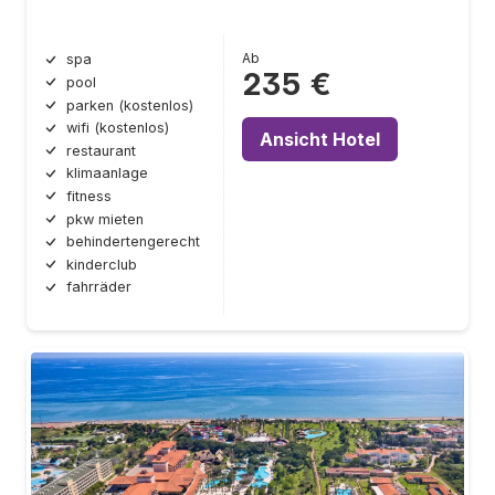
Ab
spa
235 €
pool
parken (kostenlos)
wifi (kostenlos)
Ansicht Hotel
restaurant
klimaanlage
fitness
pkw mieten
behindertengerecht
kinderclub
fahrräder