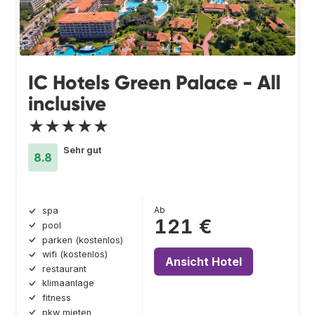
IC Hotels Green Palace - All
inclusive
★★★★★
Sehr gut
8.8
Ab
spa
121 €
pool
parken (kostenlos)
wifi (kostenlos)
Ansicht Hotel
restaurant
klimaanlage
fitness
pkw mieten