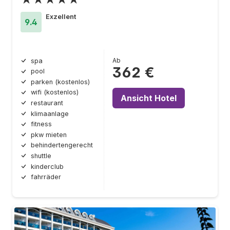
Exzellent
9.4
Ab
spa
362 €
pool
parken (kostenlos)
wifi (kostenlos)
Ansicht Hotel
restaurant
klimaanlage
fitness
pkw mieten
behindertengerecht
shuttle
kinderclub
fahrräder