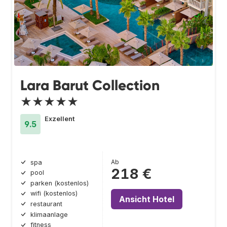
Lara Barut Collection
★★★★★
Exzellent
9.5
Ab
spa
218 €
pool
parken (kostenlos)
wifi (kostenlos)
Ansicht Hotel
restaurant
klimaanlage
fitness