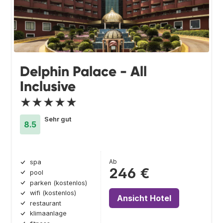
Delphin Palace - All
Inclusive
★★★★★
Sehr gut
8.5
Ab
spa
246 €
pool
parken (kostenlos)
wifi (kostenlos)
Ansicht Hotel
restaurant
klimaanlage