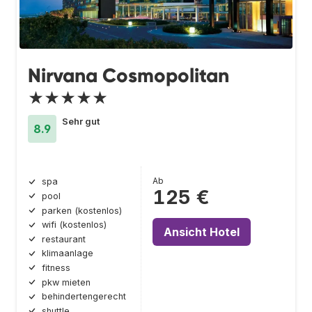
Nirvana Cosmopolitan
★★★★★
Sehr gut
8.9
Ab
spa
125 €
pool
parken (kostenlos)
wifi (kostenlos)
Ansicht Hotel
restaurant
klimaanlage
fitness
pkw mieten
behindertengerecht
shuttle