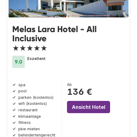
Melas Lara Hotel - All
Inclusive
★★★★★
Exzellent
9.0
Ab
spa
136 €
pool
parken (kostenlos)
wifi (kostenlos)
Ansicht Hotel
restaurant
klimaanlage
fitness
pkw mieten
behindertengerecht