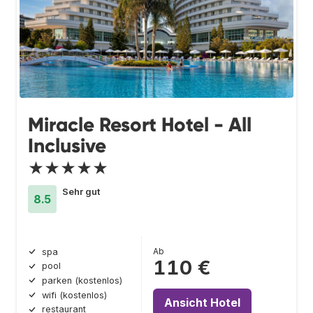
Miracle Resort Hotel - All
Inclusive
★★★★★
Sehr gut
8.5
Ab
spa
110 €
pool
parken (kostenlos)
wifi (kostenlos)
Ansicht Hotel
restaurant