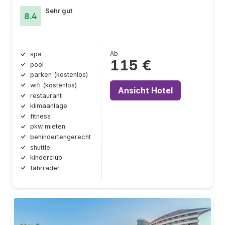
Sehr gut
8.4
Ab
spa
115 €
pool
parken (kostenlos)
wifi (kostenlos)
Ansicht Hotel
restaurant
klimaanlage
fitness
pkw mieten
behindertengerecht
shuttle
kinderclub
fahrräder