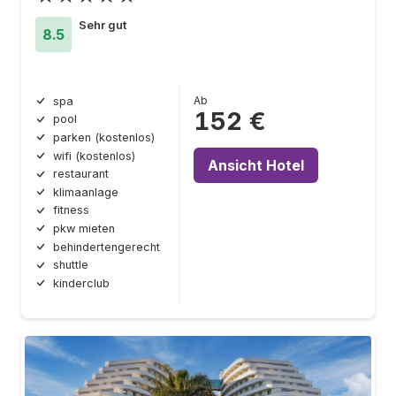
Sehr gut
8.5
Ab
spa
152 €
pool
parken (kostenlos)
wifi (kostenlos)
Ansicht Hotel
restaurant
klimaanlage
fitness
pkw mieten
behindertengerecht
shuttle
kinderclub