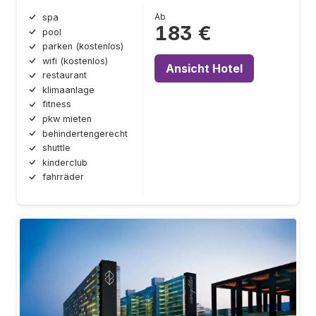
Ab
spa
183 €
pool
parken (kostenlos)
wifi (kostenlos)
Ansicht Hotel
restaurant
klimaanlage
fitness
pkw mieten
behindertengerecht
shuttle
kinderclub
fahrräder