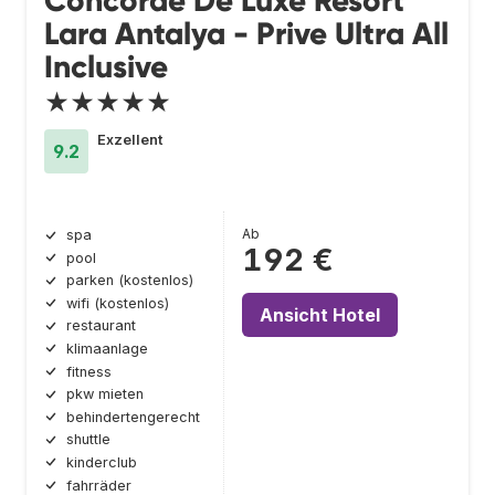
Concorde De Luxe Resort
Lara Antalya - Prive Ultra All
Inclusive
★★★★★
Exzellent
9.2
Ab
spa
192 €
pool
parken (kostenlos)
wifi (kostenlos)
Ansicht Hotel
restaurant
klimaanlage
fitness
pkw mieten
behindertengerecht
shuttle
kinderclub
fahrräder