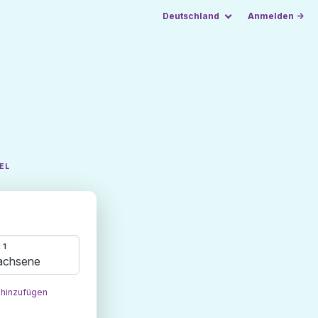
Deutschland
Anmelden →
EL
 1
achsene
 hinzufügen