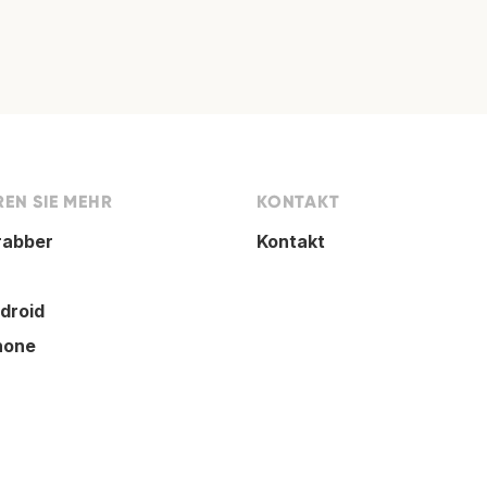
EN SIE MEHR
KONTAKT
rabber
Kontakt
droid
hone