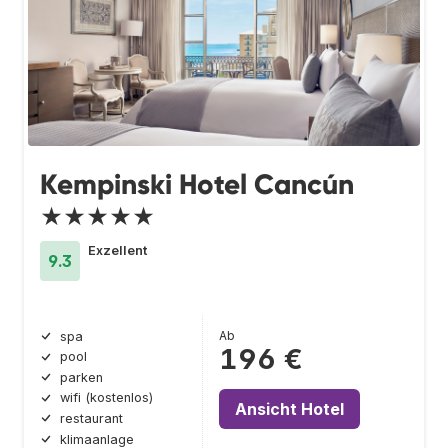
Kempinski Hotel Cancún
★★★★★
Exzellent
9.3
Ab
spa
196 €
pool
parken
wifi (kostenlos)
Ansicht Hotel
restaurant
klimaanlage