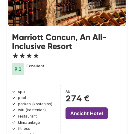
Marriott Cancun, An All-
Inclusive Resort
★★★★
Exzellent
9.1
Ab
spa
274 €
pool
parken (kostenlos)
wifi (kostenlos)
Ansicht Hotel
restaurant
klimaanlage
fitness