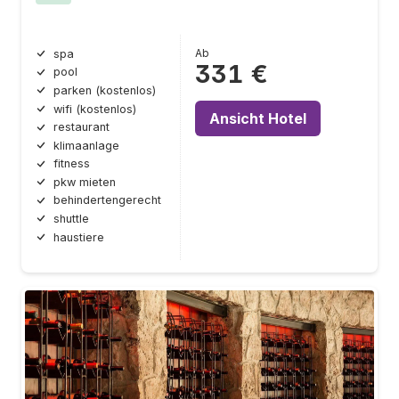
Ab
spa
331 €
pool
parken (kostenlos)
wifi (kostenlos)
Ansicht Hotel
restaurant
klimaanlage
fitness
pkw mieten
behindertengerecht
shuttle
haustiere