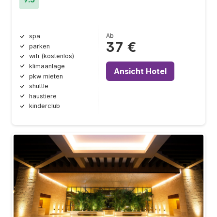
Ab
spa
37 €
parken
wifi (kostenlos)
klimaanlage
Ansicht Hotel
pkw mieten
shuttle
haustiere
kinderclub