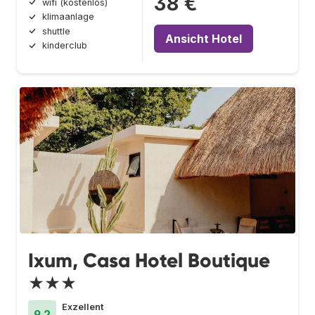
38 €
wifi (kostenlos)
klimaanlage
shuttle
Ansicht Hotel
kinderclub
Ixum, Casa Hotel Boutique
★★★
Exzellent
9.2