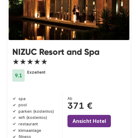
NIZUC Resort and Spa
★★★★★
Exzellent
9.1
Ab
spa
371 €
pool
parken (kostenlos)
wifi (kostenlos)
Ansicht Hotel
restaurant
klimaanlage
fitness