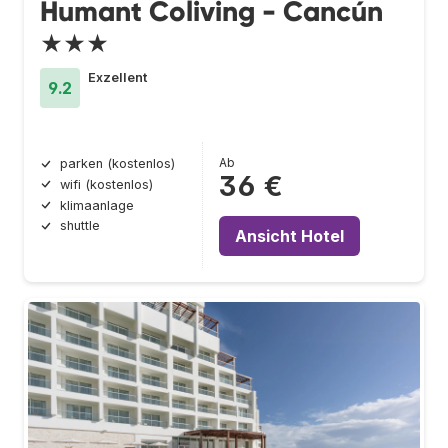
Humant Coliving - Cancún
★★★
Exzellent
9.2
Ab
parken (kostenlos)
36 €
wifi (kostenlos)
klimaanlage
shuttle
Ansicht Hotel