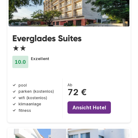
Everglades Suites
★★
Exzellent
10.0
Ab
pool
72 €
parken (kostenlos)
wifi (kostenlos)
klimaanlage
Ansicht Hotel
fitness