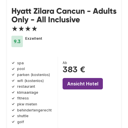
Hyatt Zilara Cancun - Adults
Only - All Inclusive
★★★★
Exzellent
9.3
Ab
spa
383 €
pool
parken (kostenlos)
wifi (kostenlos)
Ansicht Hotel
restaurant
klimaanlage
fitness
pkw mieten
behindertengerecht
shuttle
golf