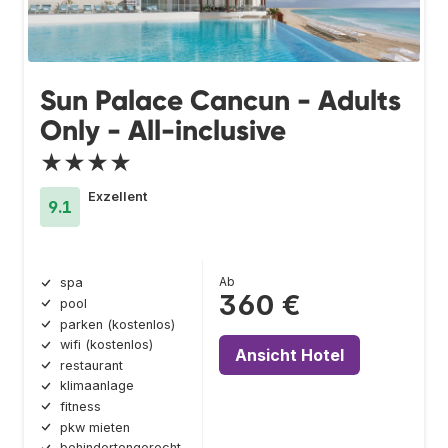
Sun Palace Cancun - Adults
Only - All-inclusive
★★★★
Exzellent
9.1
Ab
spa
360 €
pool
parken (kostenlos)
wifi (kostenlos)
Ansicht Hotel
restaurant
klimaanlage
fitness
pkw mieten
behindertengerecht