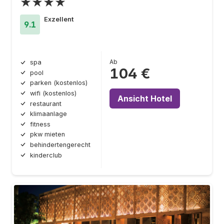
★★★★
Exzellent
9.1
Ab
spa
104 €
pool
parken (kostenlos)
wifi (kostenlos)
Ansicht Hotel
restaurant
klimaanlage
fitness
pkw mieten
behindertengerecht
kinderclub