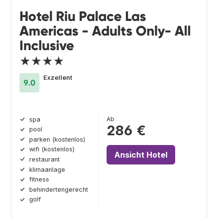
Hotel Riu Palace Las
Americas - Adults Only- All
Inclusive
★★★★
Exzellent
9.0
Ab
spa
286 €
pool
parken (kostenlos)
wifi (kostenlos)
Ansicht Hotel
restaurant
klimaanlage
fitness
behindertengerecht
golf