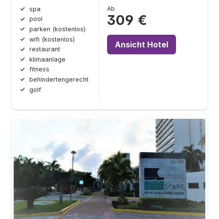
Ab
spa
309 €
pool
parken (kostenlos)
wifi (kostenlos)
Ansicht Hotel
restaurant
klimaanlage
fitness
behindertengerecht
golf