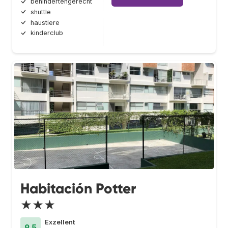
behindertengerecht
shuttle
haustiere
kinderclub
Habitación Potter
★★★
Exzellent
9.5