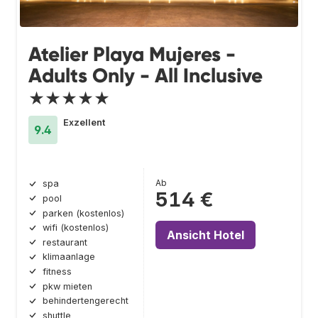
Atelier Playa Mujeres -
Adults Only - All Inclusive
★★★★★
Exzellent
9.4
Ab
spa
514 €
pool
parken (kostenlos)
wifi (kostenlos)
Ansicht Hotel
restaurant
klimaanlage
fitness
pkw mieten
behindertengerecht
shuttle