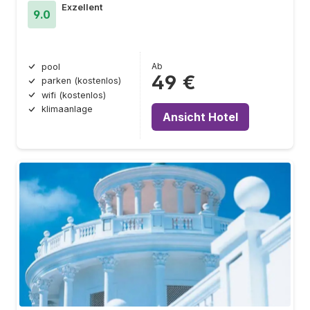
Exzellent
9.0
Ab
pool
49 €
parken (kostenlos)
wifi (kostenlos)
klimaanlage
Ansicht Hotel