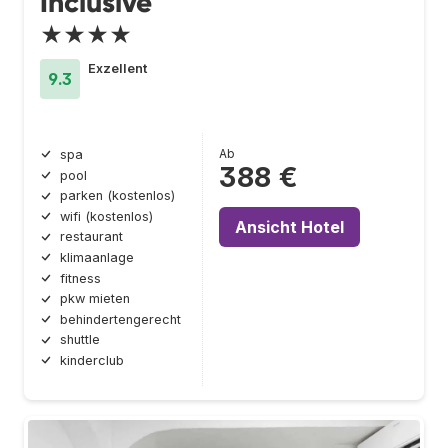
Inclusive
★★★★
Exzellent
9.3
Ab
spa
388 €
pool
parken (kostenlos)
wifi (kostenlos)
Ansicht Hotel
restaurant
klimaanlage
fitness
pkw mieten
behindertengerecht
shuttle
kinderclub