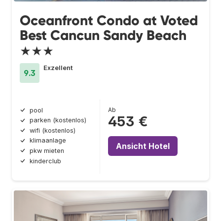
Oceanfront Condo at Voted
Best Cancun Sandy Beach
★★★
Exzellent
9.3
Ab
pool
453 €
parken (kostenlos)
wifi (kostenlos)
klimaanlage
Ansicht Hotel
pkw mieten
kinderclub