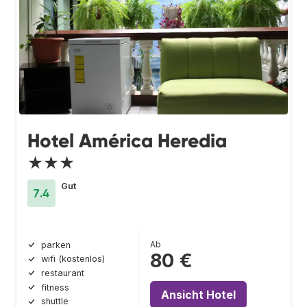
Hotel América Heredia
★★★
Gut
7.4
Ab
parken
80 €
wifi (kostenlos)
restaurant
fitness
Ansicht Hotel
shuttle