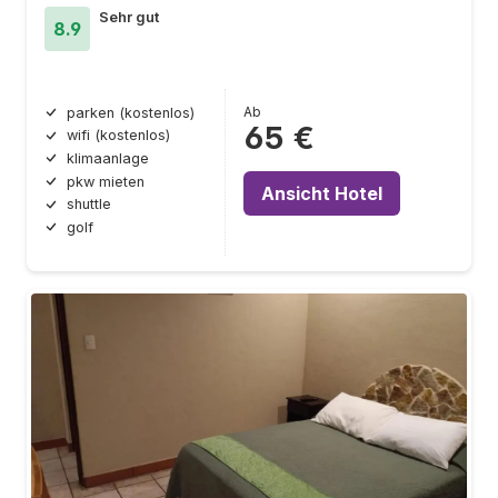
Sehr gut
8.9
Ab
parken (kostenlos)
65 €
wifi (kostenlos)
klimaanlage
pkw mieten
Ansicht Hotel
shuttle
golf