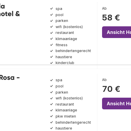
la
Ab
spa
otel &
pool
58 €
parken
wifi (kostenlos)
Ansicht H
restaurant
klimaanlage
fitness
behindertengerecht
haustiere
kinderclub
 Rosa -
Ab
spa
pool
70 €
parken
wifi (kostenlos)
Ansicht H
restaurant
klimaanlage
pkw mieten
behindertengerecht
haustiere