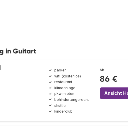
g in Guitart
d
Ab
parken
wifi (kostenlos)
86 €
restaurant
klimaanlage
Ansicht H
pkw mieten
behindertengerecht
shuttle
kinderclub