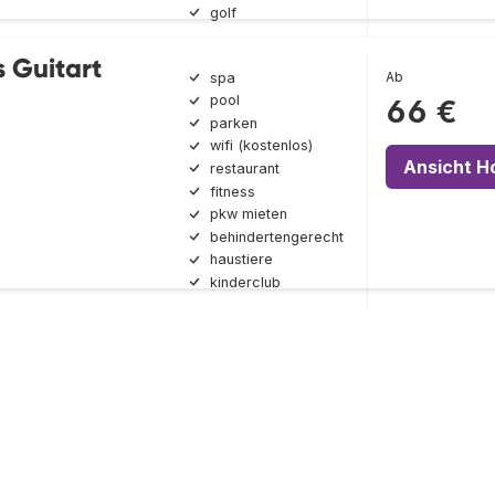
golf
 Guitart
Ab
spa
pool
66 €
parken
wifi (kostenlos)
Ansicht H
restaurant
fitness
pkw mieten
behindertengerecht
haustiere
kinderclub