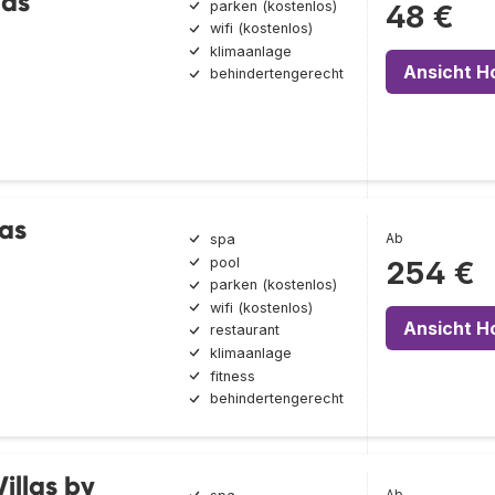
nas
parken (kostenlos)
48 €
wifi (kostenlos)
klimaanlage
Ansicht H
behindertengerecht
as
Ab
spa
pool
254 €
parken (kostenlos)
wifi (kostenlos)
Ansicht H
restaurant
klimaanlage
fitness
behindertengerecht
illas by
Ab