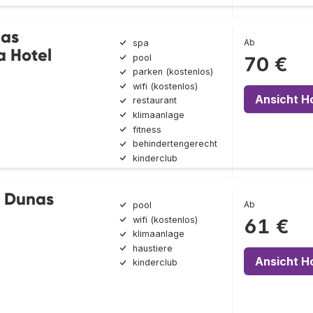
nas
Ab
spa
a Hotel
pool
70 €
parken (kostenlos)
wifi (kostenlos)
Ansicht H
restaurant
klimaanlage
fitness
behindertengerecht
kinderclub
 Dunas
Ab
pool
wifi (kostenlos)
61 €
klimaanlage
haustiere
Ansicht H
kinderclub