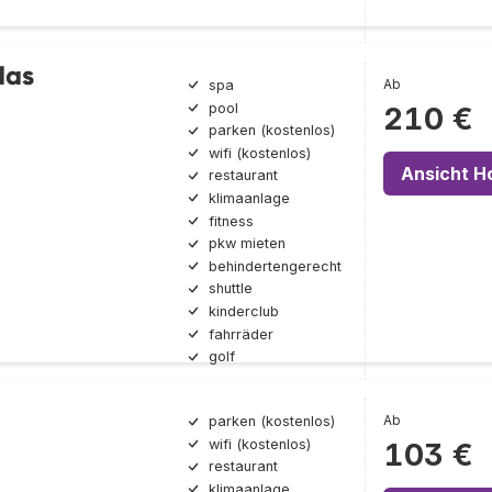
das
Ab
spa
pool
210 €
parken (kostenlos)
wifi (kostenlos)
Ansicht H
restaurant
klimaanlage
fitness
pkw mieten
behindertengerecht
shuttle
kinderclub
fahrräder
golf
Ab
parken (kostenlos)
wifi (kostenlos)
103 €
restaurant
klimaanlage