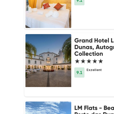
9.1
Grand Hotel 
Dunas, Autog
Collection
★★★★★
Exzellent
9.1
LM Flats - Be