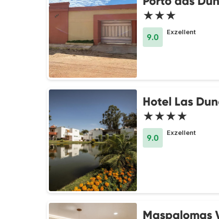
Porto das Du
★★★
Exzellent
9.0
Hotel Las Dun
★★★★
Exzellent
9.0
Maspalomas V