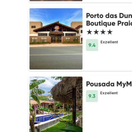
Porto das Du
Boutique Prai
★★★★
Exzellent
9.4
Pousada MyM
Exzellent
9.3