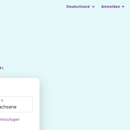
Deutschland
Anmelden →
EL
 1
achsene
 hinzufügen