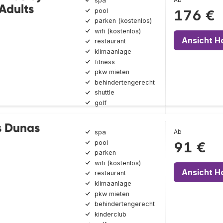
spa
Adults
pool
176 €
parken (kostenlos)
wifi (kostenlos)
Ansicht H
restaurant
klimaanlage
fitness
pkw mieten
behindertengerecht
shuttle
golf
s Dunas
Ab
spa
pool
91 €
parken
wifi (kostenlos)
Ansicht H
restaurant
klimaanlage
pkw mieten
behindertengerecht
kinderclub