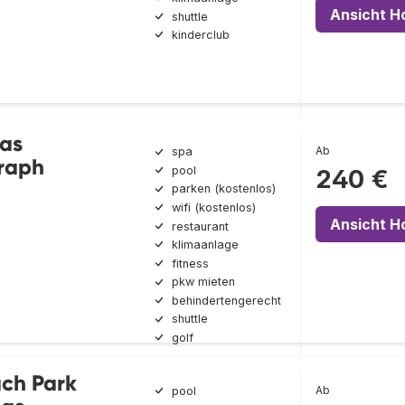
Ansicht H
shuttle
kinderclub
Las
Ab
spa
raph
pool
240 €
parken (kostenlos)
wifi (kostenlos)
Ansicht H
restaurant
klimaanlage
fitness
pkw mieten
behindertengerecht
shuttle
golf
ach Park
Ab
pool