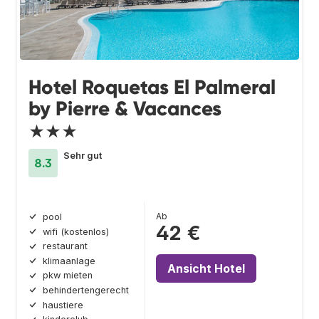
Hotel Roquetas El Palmeral
by Pierre & Vacances
★★★
Sehr gut
8.3
Ab
pool
42 €
wifi (kostenlos)
restaurant
klimaanlage
Ansicht Hotel
pkw mieten
behindertengerecht
haustiere