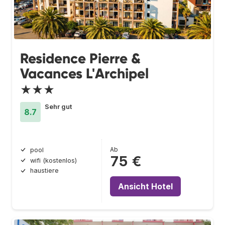
Residence Pierre &
Vacances L'Archipel
★★★
Sehr gut
8.7
Ab
pool
75 €
wifi (kostenlos)
haustiere
Ansicht Hotel