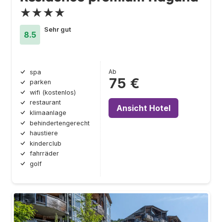
★★★★
Sehr gut
8.5
Ab
spa
75 €
parken
wifi (kostenlos)
restaurant
Ansicht Hotel
klimaanlage
behindertengerecht
haustiere
kinderclub
fahrräder
golf