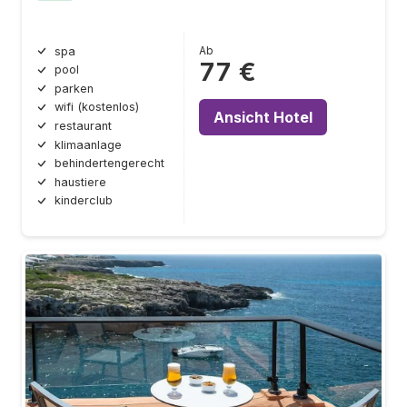
Ab
spa
77 €
pool
parken
wifi (kostenlos)
Ansicht Hotel
restaurant
klimaanlage
behindertengerecht
haustiere
kinderclub