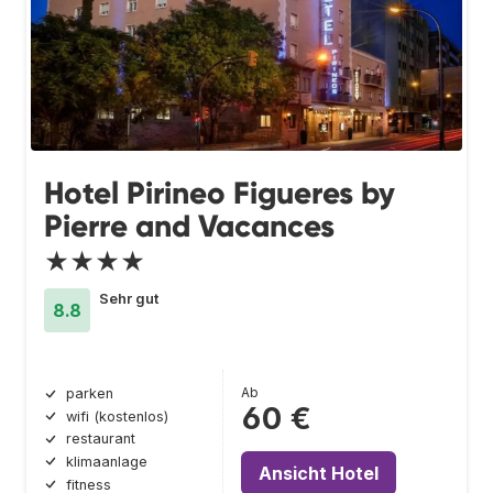
Hotel Pirineo Figueres by
Pierre and Vacances
★★★★
Sehr gut
8.8
Ab
parken
60 €
wifi (kostenlos)
restaurant
klimaanlage
Ansicht Hotel
fitness