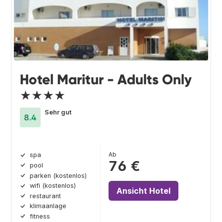
Hotel Maritur - Adults Only
★★★★
Sehr gut
8.4
Ab
spa
76 €
pool
parken (kostenlos)
wifi (kostenlos)
Ansicht Hotel
restaurant
klimaanlage
fitness