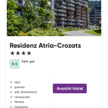
Residenz Atria-Crozats
★★★★
Sehr gut
8.5
spa
parken
Ansicht Hotel
wifi (kostenlos)
restaurant
fitness
haustiere