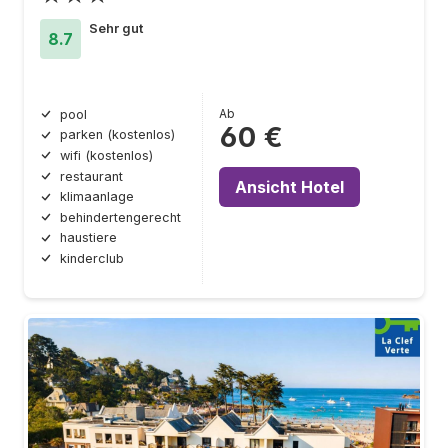
Sehr gut
8.7
Ab
pool
60 €
parken (kostenlos)
wifi (kostenlos)
restaurant
Ansicht Hotel
klimaanlage
behindertengerecht
haustiere
kinderclub