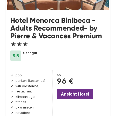
Hotel Menorca Binibeca -
Adults Recommended- by
Pierre & Vacances Premium
★★★
Sehr gut
8.5
Ab
pool
96 €
parken (kostenlos)
wifi (kostenlos)
restaurant
Ansicht Hotel
klimaanlage
fitness
pkw mieten
haustiere