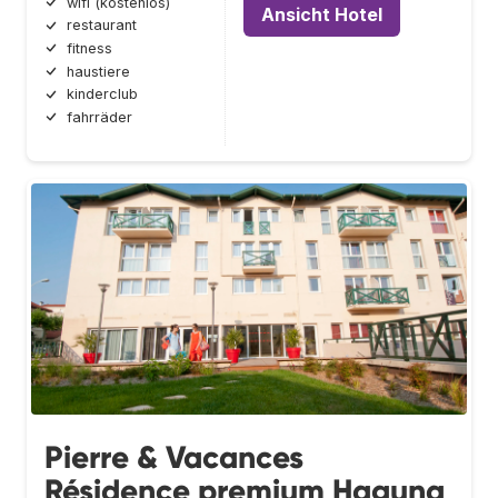
wifi (kostenlos)
Ansicht Hotel
restaurant
fitness
haustiere
kinderclub
fahrräder
Pierre & Vacances
Résidence premium Haguna