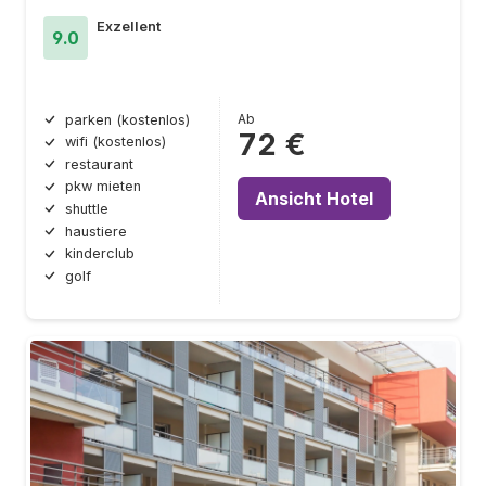
Exzellent
9.0
Ab
parken (kostenlos)
72 €
wifi (kostenlos)
restaurant
pkw mieten
Ansicht Hotel
shuttle
haustiere
kinderclub
golf