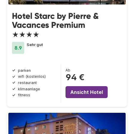
Hotel Starc by Pierre &
Vacances Premium
★★★★
Sehr gut
8.9
Ab
parken
94 €
wifi (kostenlos)
restaurant
klimaanlage
Ansicht Hotel
fitness