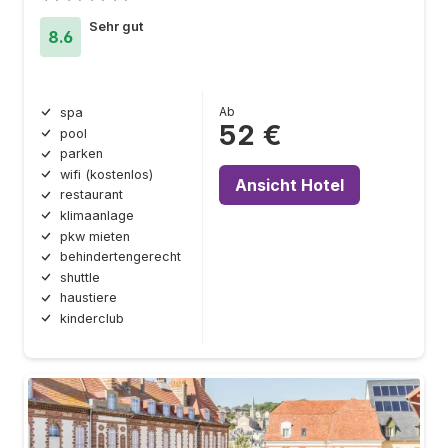
Sehr gut
8.6
Ab
spa
52 €
pool
parken
wifi (kostenlos)
Ansicht Hotel
restaurant
klimaanlage
pkw mieten
behindertengerecht
shuttle
haustiere
kinderclub