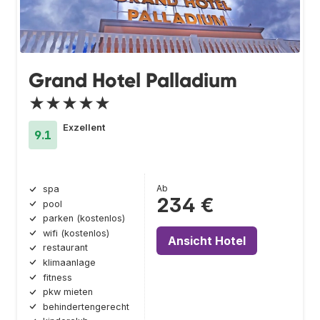
Grand Hotel Palladium
★★★★★
Exzellent
9.1
Ab
spa
234 €
pool
parken (kostenlos)
wifi (kostenlos)
Ansicht Hotel
restaurant
klimaanlage
fitness
pkw mieten
behindertengerecht