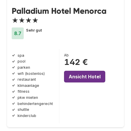
Palladium Hotel Menorca
★★★★
Sehr gut
8.7
Ab
spa
142 €
pool
parken
wifi (kostenlos)
Ansicht Hotel
restaurant
klimaanlage
fitness
pkw mieten
behindertengerecht
shuttle
kinderclub