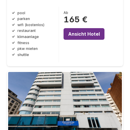
Ab
pool
165 €
parken
wifi (kostenlos)
restaurant
Ansicht Hotel
klimaanlage
fitness
pkw mieten
shuttle