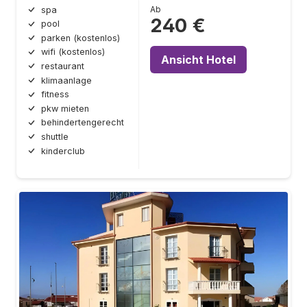
Ab
spa
240 €
pool
parken (kostenlos)
wifi (kostenlos)
Ansicht Hotel
restaurant
klimaanlage
fitness
pkw mieten
behindertengerecht
shuttle
kinderclub