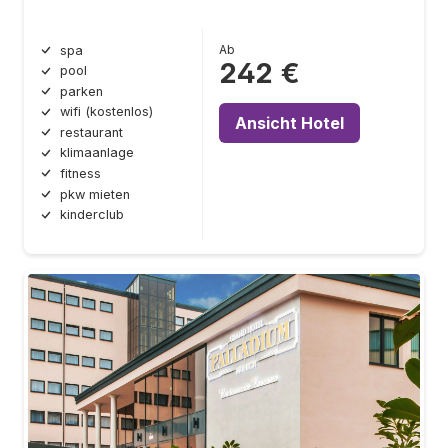
Ab
spa
242 €
pool
parken
wifi (kostenlos)
Ansicht Hotel
restaurant
klimaanlage
fitness
pkw mieten
kinderclub