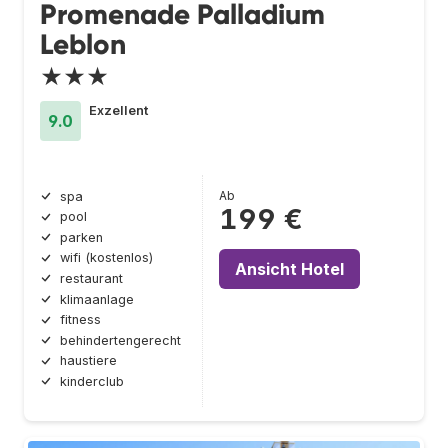
Promenade Palladium
Leblon
★★★
Exzellent
9.0
Ab
spa
199 €
pool
parken
wifi (kostenlos)
Ansicht Hotel
restaurant
klimaanlage
fitness
behindertengerecht
haustiere
kinderclub