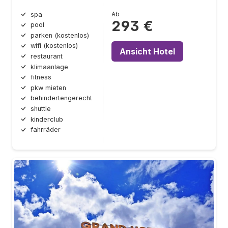
Ab
spa
293 €
pool
parken (kostenlos)
wifi (kostenlos)
Ansicht Hotel
restaurant
klimaanlage
fitness
pkw mieten
behindertengerecht
shuttle
kinderclub
fahrräder