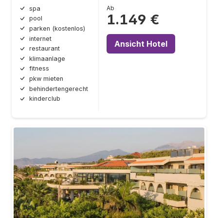
Ab
spa
1.149 €
pool
parken (kostenlos)
internet
Ansicht Hotel
restaurant
klimaanlage
fitness
pkw mieten
behindertengerecht
kinderclub