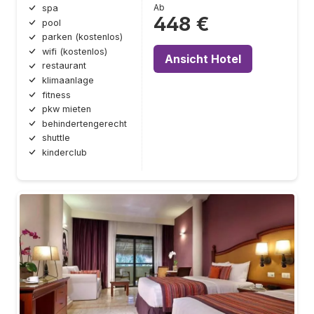
Ab
spa
448 €
pool
parken (kostenlos)
wifi (kostenlos)
Ansicht Hotel
restaurant
klimaanlage
fitness
pkw mieten
behindertengerecht
shuttle
kinderclub