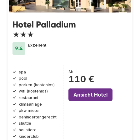
Hotel Palladium
★★★
Exzellent
9.4
Ab
spa
110 €
pool
parken (kostenlos)
wifi (kostenlos)
Ansicht Hotel
restaurant
klimaanlage
pkw mieten
behindertengerecht
shuttle
haustiere
kinderclub