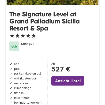
The Signature Level at
Grand Palladium Sicilia
Resort & Spa
★★★★★
Sehr gut
8.6
Ab
spa
527 €
pool
parken (kostenlos)
wifi (kostenlos)
Ansicht Hotel
restaurant
klimaanlage
fitness
pkw mieten
behindertengerecht