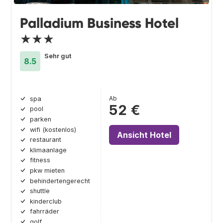
Palladium Business Hotel
★★★
Sehr gut
8.5
Ab
spa
52 €
pool
parken
wifi (kostenlos)
Ansicht Hotel
restaurant
klimaanlage
fitness
pkw mieten
behindertengerecht
shuttle
kinderclub
fahrräder
golf