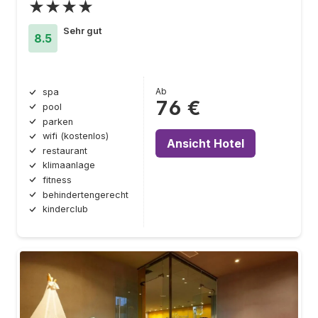
★★★★
Sehr gut
8.5
Ab
spa
76 €
pool
parken
wifi (kostenlos)
Ansicht Hotel
restaurant
klimaanlage
fitness
behindertengerecht
kinderclub