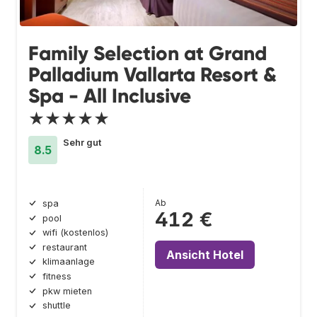
Family Selection at Grand
Palladium Vallarta Resort &
Spa - All Inclusive
★★★★★
Sehr gut
8.5
Ab
spa
412 €
pool
wifi (kostenlos)
restaurant
Ansicht Hotel
klimaanlage
fitness
pkw mieten
shuttle