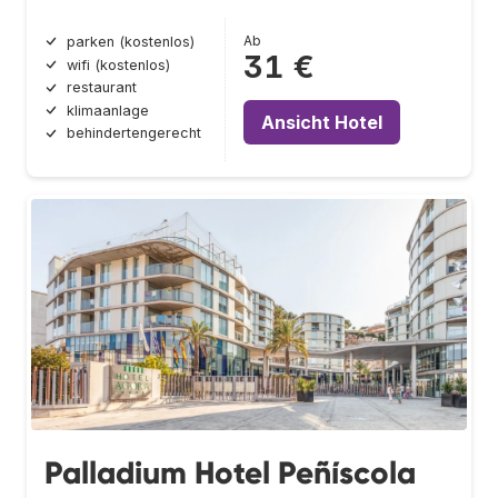
Ab
parken (kostenlos)
31 €
wifi (kostenlos)
restaurant
klimaanlage
Ansicht Hotel
behindertengerecht
Palladium Hotel Peñíscola