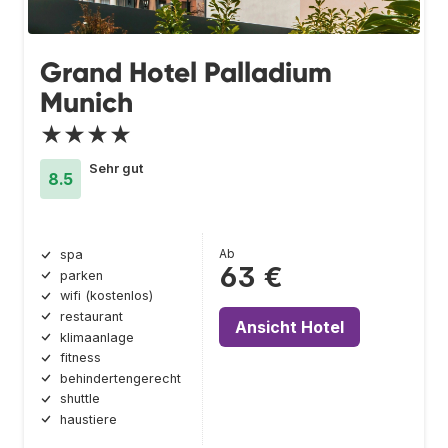
Grand Hotel Palladium
Munich
★★★★
Sehr gut
8.5
Ab
spa
63 €
parken
wifi (kostenlos)
restaurant
Ansicht Hotel
klimaanlage
fitness
behindertengerecht
shuttle
haustiere