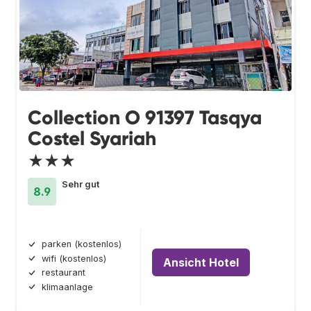
Collection O 91397 Tasqya
Costel Syariah
★★★
Sehr gut
8.9
parken (kostenlos)
wifi (kostenlos)
Ansicht Hotel
restaurant
klimaanlage