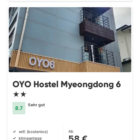
OYO Hostel Myeongdong 6
★★
Sehr gut
8.7
Ab
wifi (kostenlos)
58 €
klimaanlage