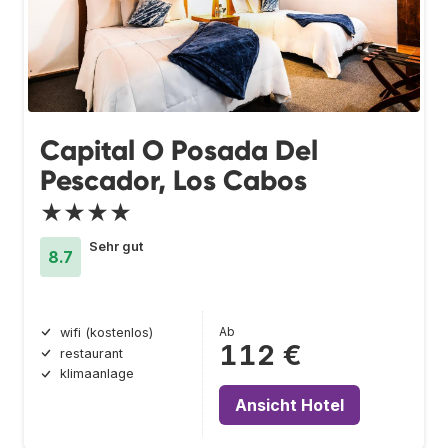
Capital O Posada Del
Pescador, Los Cabos
★★★★
Sehr gut
8.7
Ab
wifi (kostenlos)
112 €
restaurant
klimaanlage
Ansicht Hotel