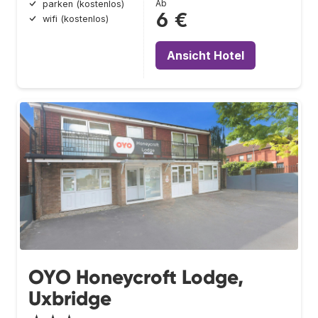
Ab
parken (kostenlos)
6 €
wifi (kostenlos)
Ansicht Hotel
OYO Honeycroft Lodge,
Uxbridge