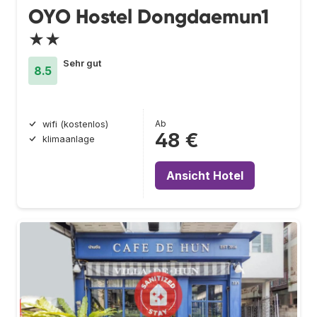
OYO Hostel Dongdaemun1
★★
Sehr gut
8.5
Ab
wifi (kostenlos)
48 €
klimaanlage
Ansicht Hotel