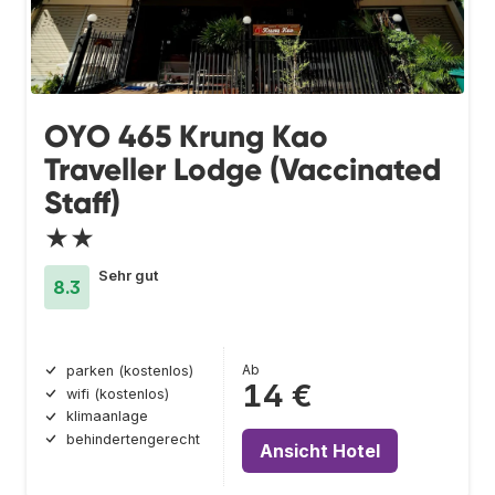
OYO 465 Krung Kao
Traveller Lodge (Vaccinated
Staff)
★★
Sehr gut
8.3
Ab
parken (kostenlos)
14 €
wifi (kostenlos)
klimaanlage
behindertengerecht
Ansicht Hotel