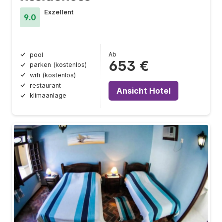
Exzellent
9.0
Ab
pool
653 €
parken (kostenlos)
wifi (kostenlos)
restaurant
Ansicht Hotel
klimaanlage