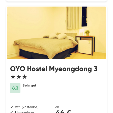
OYO Hostel Myeongdong 3
★★★
Sehr gut
8.3
Ab
wifi (kostenlos)
46 €
klimaanlage