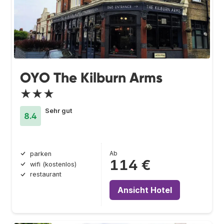
OYO The Kilburn Arms
★★★
Sehr gut
8.4
Ab
parken
114 €
wifi (kostenlos)
restaurant
Ansicht Hotel