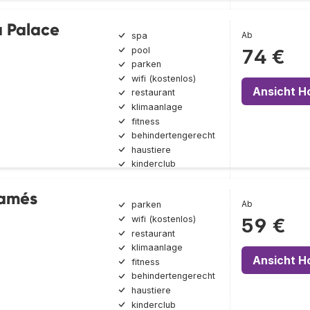
a Palace
Ab
spa
pool
74 €
parken
wifi (kostenlos)
Ansicht H
restaurant
klimaanlage
fitness
behindertengerecht
haustiere
kinderclub
Mamés
Ab
parken
wifi (kostenlos)
59 €
restaurant
klimaanlage
Ansicht H
fitness
behindertengerecht
haustiere
kinderclub