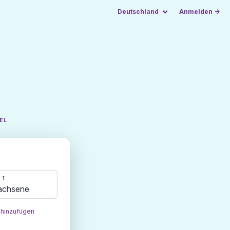
Deutschland
Anmelden →
EL
 1
achsene
 hinzufügen