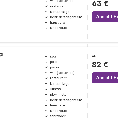
wifi (kostenlos)
63 €
restaurant
klimaanlage
Ansicht H
behindertengerecht
haustiere
kinderclub
a
Ab
spa
pool
82 €
parken
wifi (kostenlos)
Ansicht H
restaurant
klimaanlage
fitness
pkw mieten
behindertengerecht
haustiere
kinderclub
fahrräder