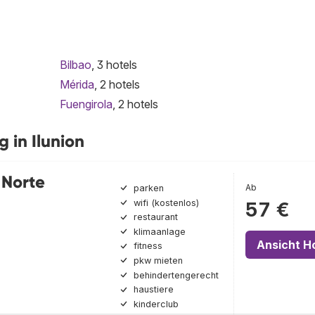
Bilbao
, 3 hotels
Mérida
, 2 hotels
Fuengirola
, 2 hotels
 in Ilunion
 Norte
Ab
parken
wifi (kostenlos)
57 €
restaurant
klimaanlage
Ansicht H
fitness
pkw mieten
behindertengerecht
haustiere
kinderclub