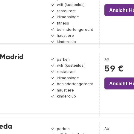
wifi (kostenlos)
Ansicht H
restaurant
klimaanlage
fitness
behindertengerecht
haustiere
kinderclub
s Madrid
Ab
parken
wifi (kostenlos)
59 €
restaurant
klimaanlage
Ansicht H
behindertengerecht
haustiere
kinderclub
reda
Ab
parken