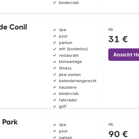
kinderclub
de Conil
Ab
spa
pool
31 €
parken
wifi (kostenlos)
Ansicht H
restaurant
klimaanlage
fitness
pkw mieten
behindertengerecht
haustiere
kinderclub
fahrräder
golf
a Park
Ab
spa
pool
90 €
parken