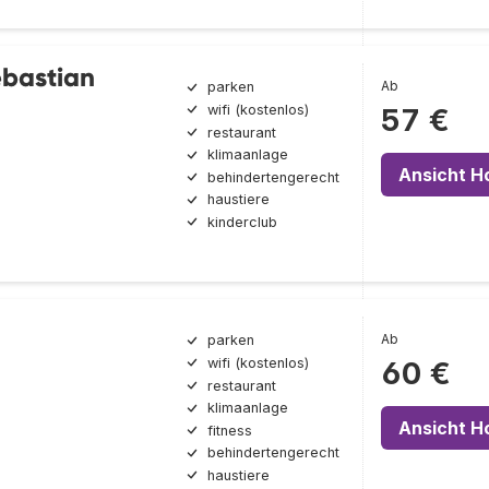
ebastian
Ab
parken
wifi (kostenlos)
57 €
restaurant
klimaanlage
Ansicht H
behindertengerecht
haustiere
kinderclub
Ab
parken
wifi (kostenlos)
60 €
restaurant
klimaanlage
Ansicht H
fitness
behindertengerecht
haustiere