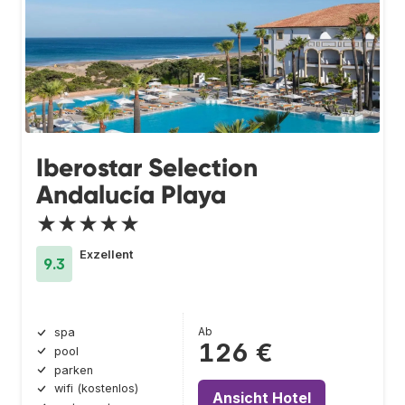
Iberostar Selection
Andalucía Playa
★★★★★
Exzellent
9.3
Ab
spa
126 €
pool
parken
wifi (kostenlos)
Ansicht Hotel