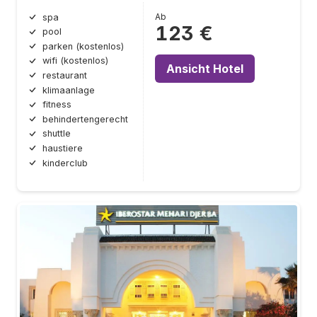
Ab
spa
123 €
pool
parken (kostenlos)
wifi (kostenlos)
Ansicht Hotel
restaurant
klimaanlage
fitness
behindertengerecht
shuttle
haustiere
kinderclub