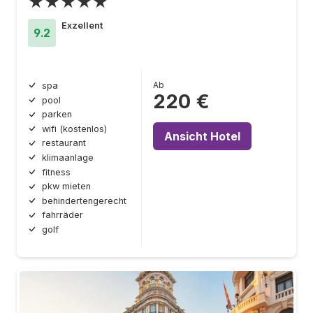
★★★★★
Exzellent
9.2
Ab
spa
220 €
pool
parken
wifi (kostenlos)
Ansicht Hotel
restaurant
klimaanlage
fitness
pkw mieten
behindertengerecht
fahrräder
golf