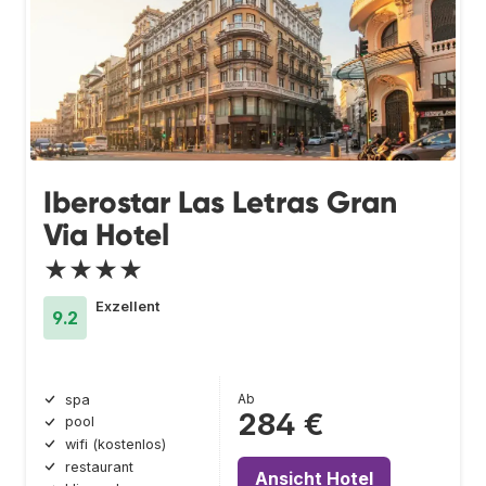
Iberostar Las Letras Gran
Via Hotel
★★★★
Exzellent
9.2
Ab
spa
284 €
pool
wifi (kostenlos)
restaurant
Ansicht Hotel