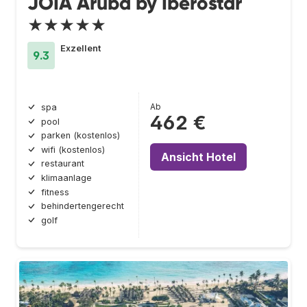
JOIA Aruba by Iberostar
★★★★★
Exzellent
9.3
Ab
spa
462 €
pool
parken (kostenlos)
wifi (kostenlos)
Ansicht Hotel
restaurant
klimaanlage
fitness
behindertengerecht
golf