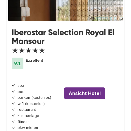
Iberostar Selection Royal El
Mansour
★★★★★
Exzellent
9.1
spa
pool
Ansicht Hotel
parken (kostenlos)
wifi (kostenlos)
restaurant
klimaanlage
fitness
pkw mieten