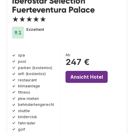
Iberostar Selection
Fuerteventura Palace
★★★★★
Exzellent
9.1
Ab
spa
247 €
pool
parken (kostenlos)
wifi (kostenlos)
Ansicht Hotel
restaurant
klimaanlage
fitness
pkw mieten
behindertengerecht
shuttle
kinderclub
fahrräder
golf