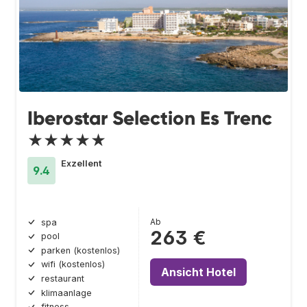
Iberostar Selection Es Trenc
★★★★★
Exzellent
9.4
Ab
spa
263 €
pool
parken (kostenlos)
wifi (kostenlos)
Ansicht Hotel
restaurant
klimaanlage
fitness