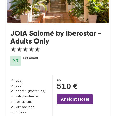
JOIA Salomé by Iberostar -
Adults Only
★★★★★
Exzellent
9.7
Ab
spa
510 €
pool
parken (kostenlos)
wifi (kostenlos)
Ansicht Hotel
restaurant
klimaanlage
fitness