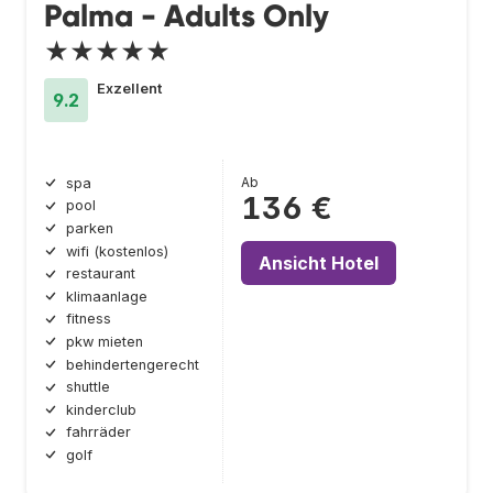
Palma - Adults Only
★★★★★
Exzellent
9.2
Ab
spa
136 €
pool
parken
wifi (kostenlos)
Ansicht Hotel
restaurant
klimaanlage
fitness
pkw mieten
behindertengerecht
shuttle
kinderclub
fahrräder
golf