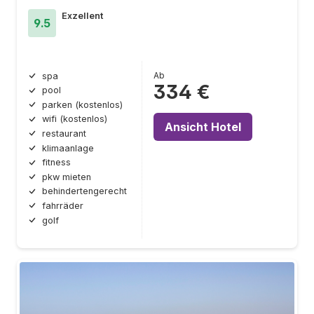
Exzellent
9.5
Ab
spa
334 €
pool
parken (kostenlos)
wifi (kostenlos)
Ansicht Hotel
restaurant
klimaanlage
fitness
pkw mieten
behindertengerecht
fahrräder
golf