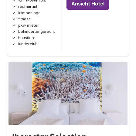
wifi (kostenlos)
Ansicht Hotel
restaurant
klimaanlage
fitness
pkw mieten
behindertengerecht
haustiere
kinderclub