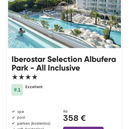
Iberostar Selection Albufera
Park - All Inclusive
★★★★
Exzellent
9.1
Ab
spa
358 €
pool
parken (kostenlos)