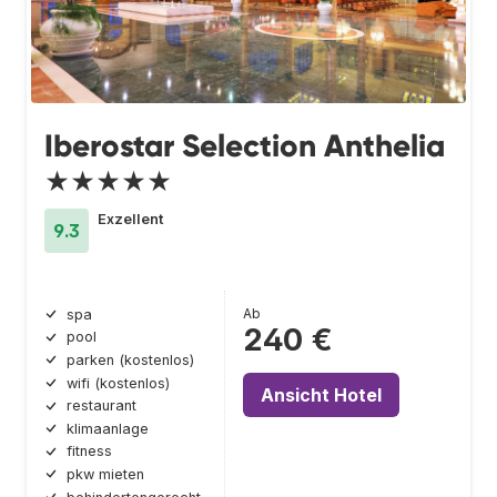
Iberostar Selection Anthelia
★★★★★
Exzellent
9.3
Ab
spa
240 €
pool
parken (kostenlos)
wifi (kostenlos)
Ansicht Hotel
restaurant
klimaanlage
fitness
pkw mieten