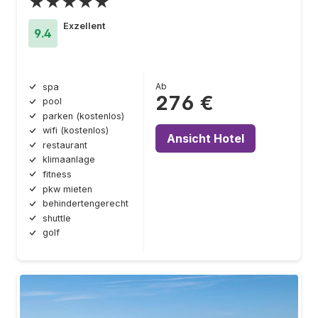
★★★★★
Exzellent
9.4
Ab
spa
276 €
pool
parken (kostenlos)
wifi (kostenlos)
Ansicht Hotel
restaurant
klimaanlage
fitness
pkw mieten
behindertengerecht
shuttle
golf