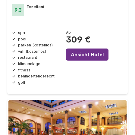
Exzellent
9.3
Ab
spa
309 €
pool
parken (kostenlos)
wifi (kostenlos)
Ansicht Hotel
restaurant
klimaanlage
fitness
behindertengerecht
golf