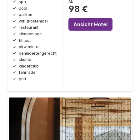
Ab
spa
98 €
pool
parken
wifi (kostenlos)
Ansicht Hotel
restaurant
klimaanlage
fitness
pkw mieten
behindertengerecht
shuttle
kinderclub
fahrräder
golf