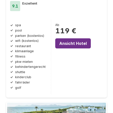
Exzellent
9.1
Ab
spa
119 €
pool
parken (kostenlos)
wifi (kostenlos)
Ansicht Hotel
restaurant
klimaanlage
fitness
pkw mieten
behindertengerecht
shuttle
kinderclub
fahrräder
golf