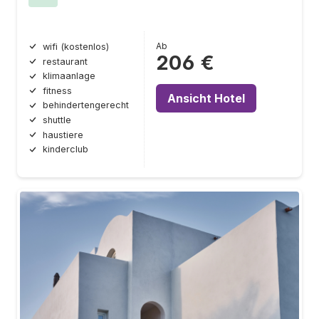
Ab
wifi (kostenlos)
206 €
restaurant
klimaanlage
fitness
Ansicht Hotel
behindertengerecht
shuttle
haustiere
kinderclub