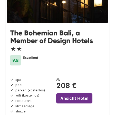
The Bohemian Bali, a
Member of Design Hotels
★★
Exzellent
9.8
Ab
spa
208 €
pool
parken (kostenlos)
wifi (kostenlos)
Ansicht Hotel
restaurant
klimaanlage
shuttle