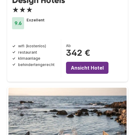
Design Hotels
★★★
Exzellent
9.6
Ab
wifi (kostenlos)
342 €
restaurant
klimaanlage
behindertengerecht
Ansicht Hotel