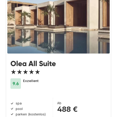
Olea All Suite
★★★★★
Exzellent
9.6
Ab
spa
488 €
pool
parken (kostenlos)