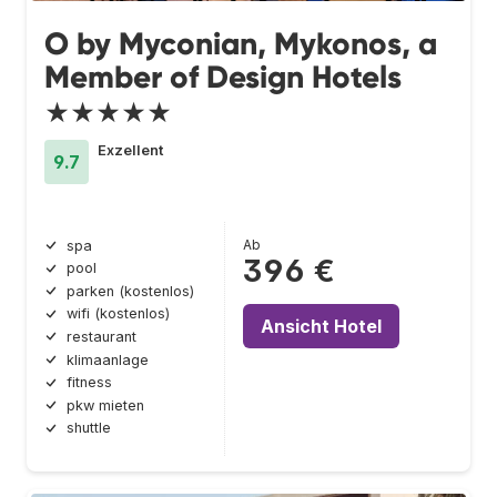
O by Myconian, Mykonos, a
Member of Design Hotels
★★★★★
Exzellent
9.7
Ab
spa
396 €
pool
parken (kostenlos)
wifi (kostenlos)
Ansicht Hotel
restaurant
klimaanlage
fitness
pkw mieten
shuttle