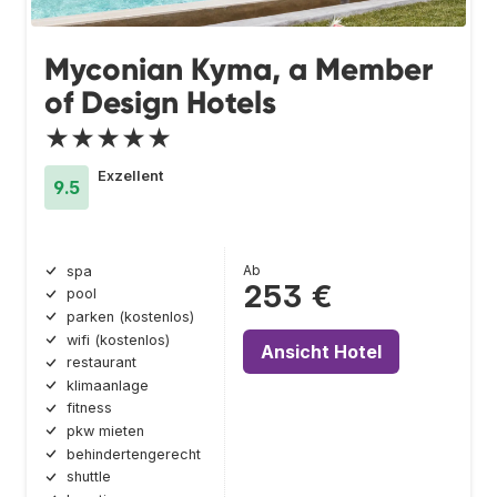
Myconian Kyma, a Member
of Design Hotels
★★★★★
Exzellent
9.5
Ab
spa
253 €
pool
parken (kostenlos)
wifi (kostenlos)
Ansicht Hotel
restaurant
klimaanlage
fitness
pkw mieten
behindertengerecht
shuttle