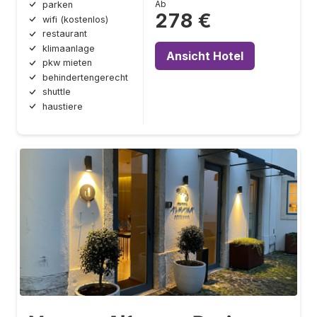
Ab
parken
278 €
wifi (kostenlos)
restaurant
klimaanlage
Ansicht Hotel
pkw mieten
behindertengerecht
shuttle
haustiere