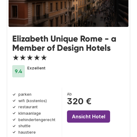
Elizabeth Unique Rome - a
Member of Design Hotels
★★★★★
Exzellent
9.4
Ab
parken
320 €
wifi (kostenlos)
restaurant
klimaanlage
Ansicht Hotel
behindertengerecht
shuttle
haustiere