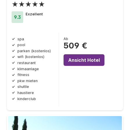
★★★★★
Exzellent
9.3
Ab
spa
509 €
pool
parken (kostenlos)
wifi (kostenlos)
Ansicht Hotel
restaurant
klimaanlage
fitness
pkw mieten
shuttle
haustiere
kinderclub