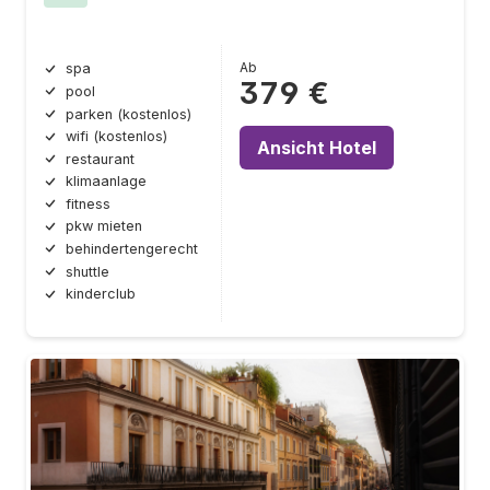
Ab
spa
379 €
pool
parken (kostenlos)
wifi (kostenlos)
Ansicht Hotel
restaurant
klimaanlage
fitness
pkw mieten
behindertengerecht
shuttle
kinderclub