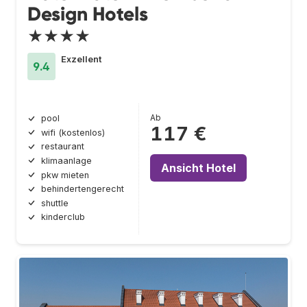
Design Hotels
★★★★
Exzellent
9.4
Ab
pool
117 €
wifi (kostenlos)
restaurant
klimaanlage
Ansicht Hotel
pkw mieten
behindertengerecht
shuttle
kinderclub