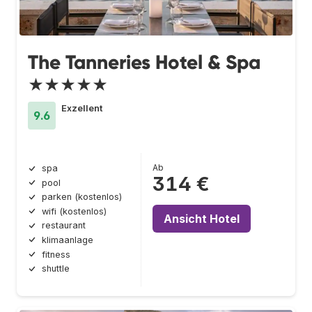
The Tanneries Hotel & Spa
★★★★★
Exzellent
9.6
Ab
spa
314 €
pool
parken (kostenlos)
wifi (kostenlos)
Ansicht Hotel
restaurant
klimaanlage
fitness
shuttle