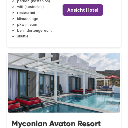
parken (kostenlos)
wifi (kostenlos)
Ansicht Hotel
restaurant
klimaanlage
pkw mieten
behindertengerecht
shuttle
Myconian Avaton Resort