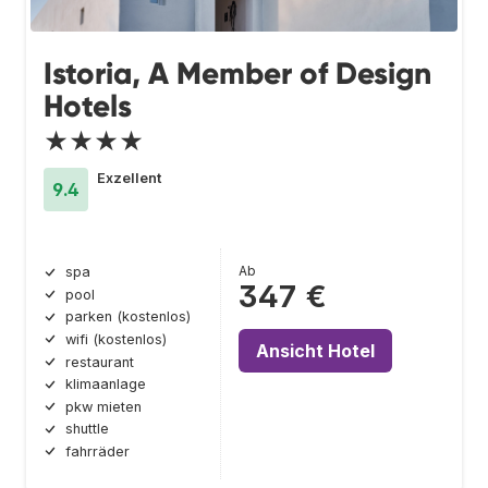
Istoria, A Member of Design
Hotels
★★★★
Exzellent
9.4
Ab
spa
347 €
pool
parken (kostenlos)
wifi (kostenlos)
Ansicht Hotel
restaurant
klimaanlage
pkw mieten
shuttle
fahrräder