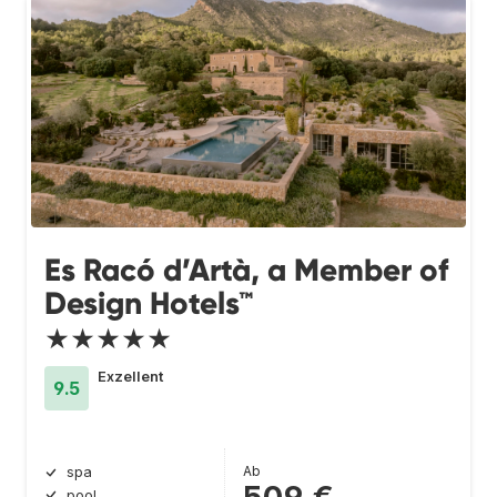
Es Racó d’Artà, a Member of
Design Hotels™
★★★★★
Exzellent
9.5
Ab
spa
pool