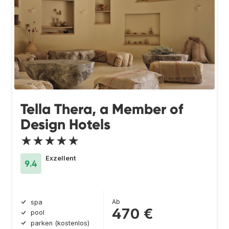
Tella Thera, a Member of
Design Hotels
★★★★★
Exzellent
9.4
Ab
spa
470 €
pool
parken (kostenlos)