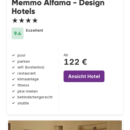
Memmo Alfama - Design
Hotels
★★★★
Exzellent
9.4
Ab
pool
122 €
parken
wifi (kostenlos)
restaurant
Ansicht Hotel
klimaanlage
fitness
pkw mieten
behindertengerecht
shuttle