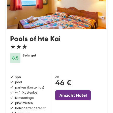
Pools of hte Kai
★★★
Sehr gut
8.5
Ab
spa
46 €
pool
parken (kostenlos)
wifi (kostenlos)
Ansicht Hotel
klimaanlage
pkw mieten
behindertengerecht