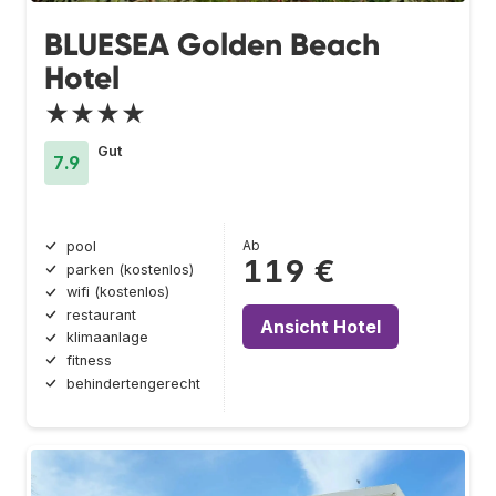
BLUESEA Golden Beach
Hotel
★★★★
Gut
7.9
Ab
pool
119 €
parken (kostenlos)
wifi (kostenlos)
restaurant
Ansicht Hotel
klimaanlage
fitness
behindertengerecht