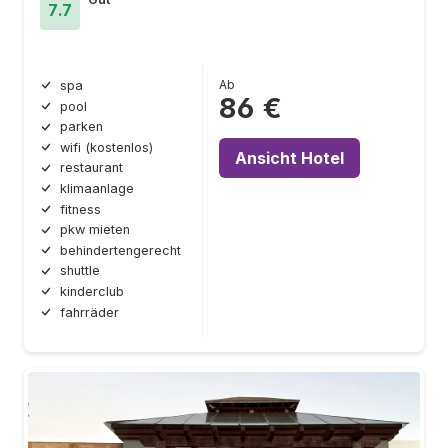
7.7
Ab
spa
86 €
pool
parken
wifi (kostenlos)
Ansicht Hotel
restaurant
klimaanlage
fitness
pkw mieten
behindertengerecht
shuttle
kinderclub
fahrräder