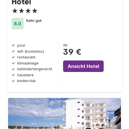
Hotel
★★★★
Sehr gut
8.0
Ab
pool
39 €
wifi (kostenlos)
restaurant
klimaanlage
Ansicht Hotel
behindertengerecht
haustiere
kinderclub