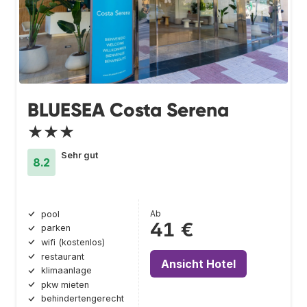
BLUESEA Costa Serena
★★★
Sehr gut
8.2
Ab
pool
41 €
parken
wifi (kostenlos)
restaurant
Ansicht Hotel
klimaanlage
pkw mieten
behindertengerecht