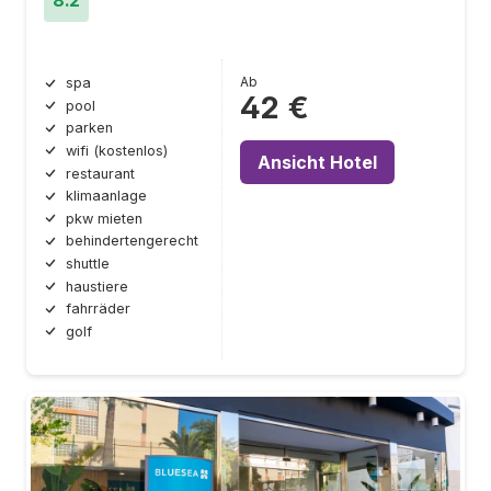
8.2
Ab
spa
42 €
pool
parken
wifi (kostenlos)
Ansicht Hotel
restaurant
klimaanlage
pkw mieten
behindertengerecht
shuttle
haustiere
fahrräder
golf