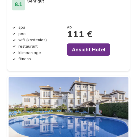
Sehr gut
8.1
Ab
spa
111 €
pool
wifi (kostenlos)
restaurant
Ansicht Hotel
klimaanlage
fitness