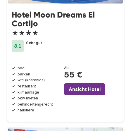
Hotel Moon Dreams El
Cortijo
★★★★
Sehr gut
8.1
Ab
pool
55 €
parken
wifi (kostenlos)
restaurant
Ansicht Hotel
klimaanlage
pkw mieten
behindertengerecht
haustiere