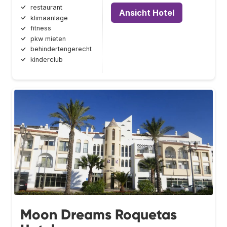
restaurant
Ansicht Hotel
klimaanlage
fitness
pkw mieten
behindertengerecht
kinderclub
Moon Dreams Roquetas