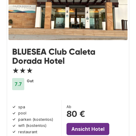
BLUESEA Club Caleta
Dorada Hotel
★★★
Gut
7.7
Ab
spa
80 €
pool
parken (kostenlos)
wifi (kostenlos)
Ansicht Hotel
restaurant