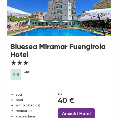
Bluesea Miramar Fuengirola
Hotel
★★★
Gut
7.8
Ab
spa
40 €
pool
wifi (kostenlos)
restaurant
Ansicht Hotel
klimaanlage