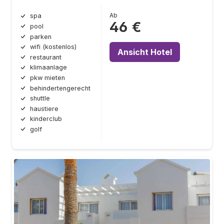
Ab
spa
46 €
pool
parken
wifi (kostenlos)
Ansicht Hotel
restaurant
klimaanlage
pkw mieten
behindertengerecht
shuttle
haustiere
kinderclub
golf