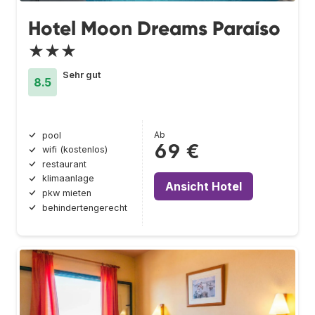
Hotel Moon Dreams Paraíso
★★★
Sehr gut
8.5
Ab
pool
69 €
wifi (kostenlos)
restaurant
klimaanlage
Ansicht Hotel
pkw mieten
behindertengerecht