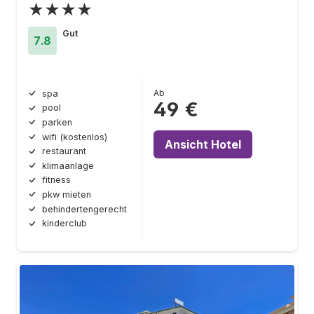
★★★★
Gut
7.8
Ab
spa
49 €
pool
parken
wifi (kostenlos)
Ansicht Hotel
restaurant
klimaanlage
fitness
pkw mieten
behindertengerecht
kinderclub