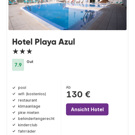
Hotel Playa Azul
★★★
Gut
7.9
Ab
pool
130 €
wifi (kostenlos)
restaurant
klimaanlage
Ansicht Hotel
pkw mieten
behindertengerecht
kinderclub
fahrräder