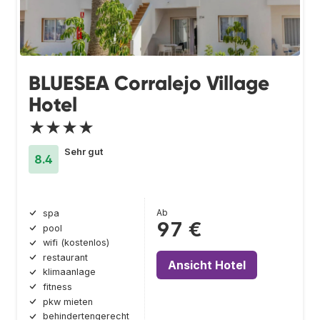
BLUESEA Corralejo Village
Hotel
★★★★
Sehr gut
8.4
Ab
spa
97 €
pool
wifi (kostenlos)
restaurant
Ansicht Hotel
klimaanlage
fitness
pkw mieten
behindertengerecht