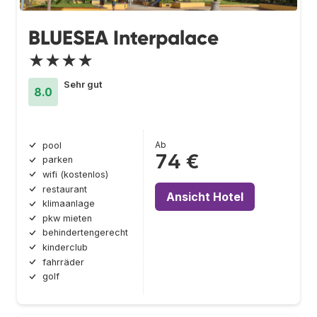
BLUESEA Interpalace
★★★★
Sehr gut
8.0
Ab
pool
74 €
parken
wifi (kostenlos)
restaurant
Ansicht Hotel
klimaanlage
pkw mieten
behindertengerecht
kinderclub
fahrräder
golf