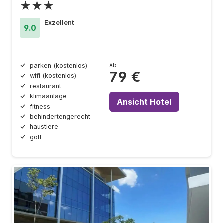
★★★
Exzellent
9.0
Ab
parken (kostenlos)
79 €
wifi (kostenlos)
restaurant
klimaanlage
Ansicht Hotel
fitness
behindertengerecht
haustiere
golf