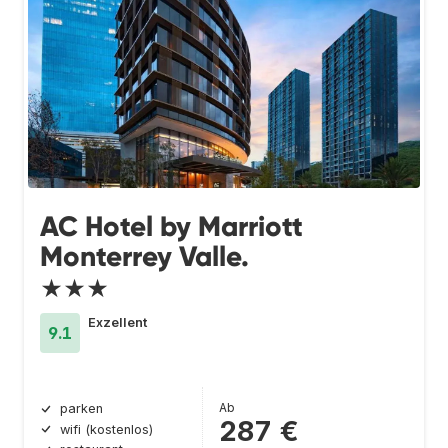
AC Hotel by Marriott
Monterrey Valle.
★★★
Exzellent
9.1
Ab
parken
287 €
wifi (kostenlos)