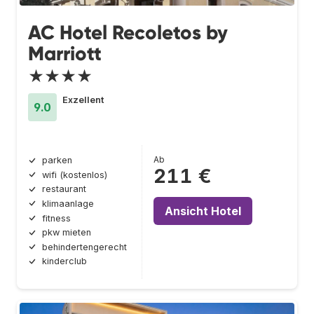
AC Hotel Recoletos by
Marriott
★★★★
Exzellent
9.0
Ab
parken
211 €
wifi (kostenlos)
restaurant
klimaanlage
Ansicht Hotel
fitness
pkw mieten
behindertengerecht
kinderclub