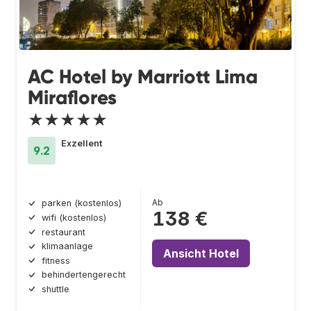
AC Hotel by Marriott Lima
Miraflores
★★★★★
Exzellent
9.2
Ab
parken (kostenlos)
138 €
wifi (kostenlos)
restaurant
klimaanlage
Ansicht Hotel
fitness
behindertengerecht
shuttle