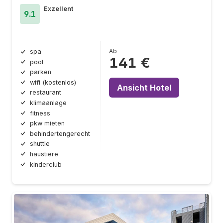
Exzellent
9.1
Ab
spa
141 €
pool
parken
wifi (kostenlos)
Ansicht Hotel
restaurant
klimaanlage
fitness
pkw mieten
behindertengerecht
shuttle
haustiere
kinderclub