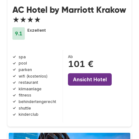
AC Hotel by Marriott Krakow
★★★★
Exzellent
9.1
Ab
spa
101 €
pool
parken
wifi (kostenlos)
Ansicht Hotel
restaurant
klimaanlage
fitness
behindertengerecht
shuttle
kinderclub