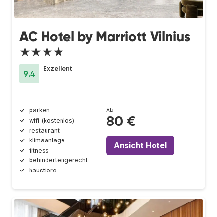
AC Hotel by Marriott Vilnius
★★★★
Exzellent
9.4
Ab
parken
80 €
wifi (kostenlos)
restaurant
klimaanlage
Ansicht Hotel
fitness
behindertengerecht
haustiere