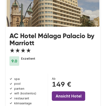
AC Hotel Málaga Palacio by
Marriott
★★★★
Exzellent
9.0
Ab
spa
149 €
pool
parken
wifi (kostenlos)
Ansicht Hotel
restaurant
klimaanlage