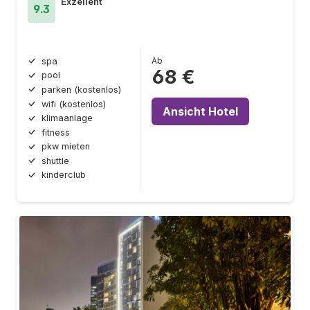
Exzellent
9.3
Ab
spa
68 €
pool
parken (kostenlos)
wifi (kostenlos)
Ansicht Hotel
klimaanlage
fitness
pkw mieten
shuttle
kinderclub