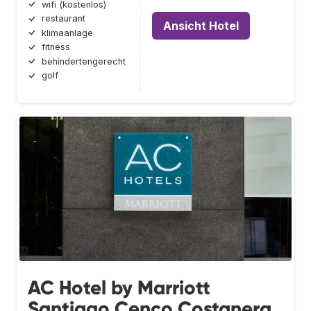
wifi (kostenlos)
restaurant
Ansicht Hotel
klimaanlage
fitness
behindertengerecht
golf
AC Hotel by Marriott
Santiago Cenco Costanera