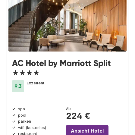
AC Hotel by Marriott Split
★★★★
Exzellent
9.3
Ab
spa
224 €
pool
parken
wifi (kostenlos)
Ansicht Hotel
restaurant