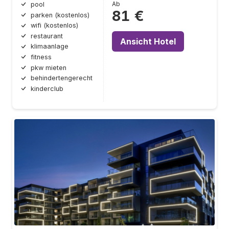
Ab
pool
81 €
parken (kostenlos)
wifi (kostenlos)
restaurant
Ansicht Hotel
klimaanlage
fitness
pkw mieten
behindertengerecht
kinderclub