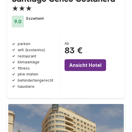
★★★
Exzellent
9.0
Ab
parken
83 €
wifi (kostenlos)
restaurant
klimaanlage
Ansicht Hotel
fitness
pkw mieten
behindertengerecht
haustiere