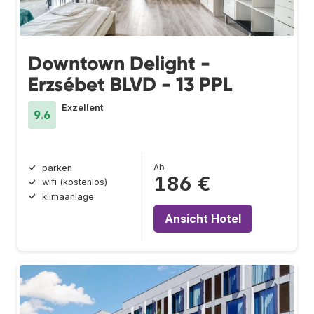
Downtown Delight -
Erzsébet BLVD - 13 PPL
Exzellent
9.6
Ab
parken
186 €
wifi (kostenlos)
klimaanlage
Ansicht Hotel