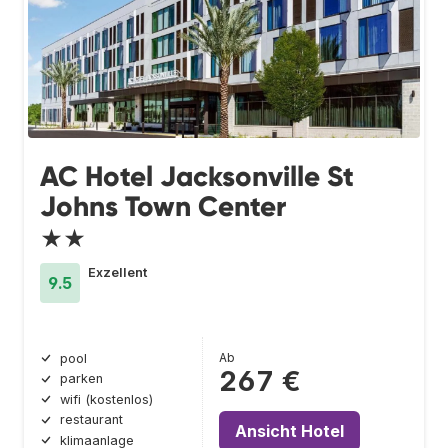
AC Hotel Jacksonville St
Johns Town Center
★★
Exzellent
9.5
Ab
pool
267 €
parken
wifi (kostenlos)
restaurant
Ansicht Hotel
klimaanlage