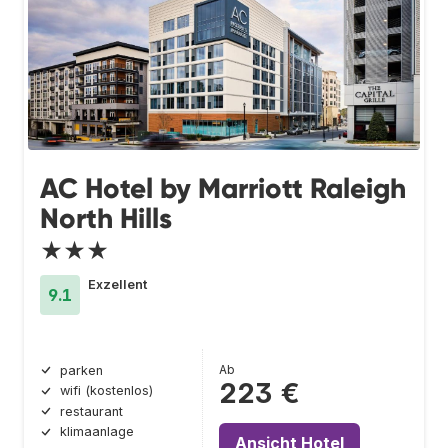
AC Hotel by Marriott Raleigh
North Hills
★★★
Exzellent
9.1
Ab
parken
223 €
wifi (kostenlos)
restaurant
klimaanlage
Ansicht Hotel