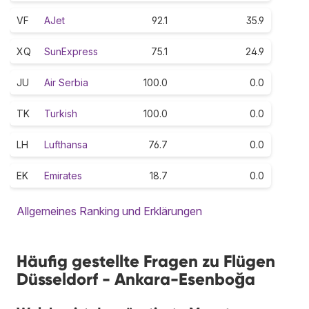
VF
AJet
92.1
35.9
XQ
SunExpress
75.1
24.9
JU
Air Serbia
100.0
0.0
TK
Turkish
100.0
0.0
LH
Lufthansa
76.7
0.0
EK
Emirates
18.7
0.0
Allgemeines Ranking und Erklärungen
Häufig gestellte Fragen zu Flügen
Düsseldorf - Ankara-Esenboğa