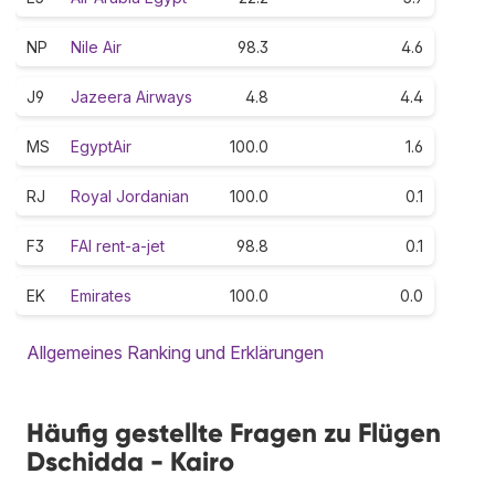
NP
Nile Air
98.3
4.6
J9
Jazeera Airways
4.8
4.4
MS
EgyptAir
100.0
1.6
RJ
Royal Jordanian
100.0
0.1
F3
FAI rent-a-jet
98.8
0.1
EK
Emirates
100.0
0.0
Allgemeines Ranking und Erklärungen
Häufig gestellte Fragen zu Flügen
Dschidda - Kairo