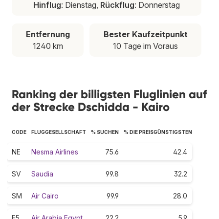
Hinflug
: Dienstag,
Rückflug
: Donnerstag
Entfernung
Bester Kaufzeitpunkt
1240 km
10 Tage im Voraus
Ranking der billigsten Fluglinien auf
der Strecke Dschidda - Kairo
CODE
FLUGGESELLSCHAFT
% SUCHEN
% DIE PREISGÜNSTIGSTEN
NE
Nesma Airlines
75.6
42.4
SV
Saudia
99.8
32.2
SM
Air Cairo
99.9
28.0
E5
Air Arabia Egypt
22.2
5.9